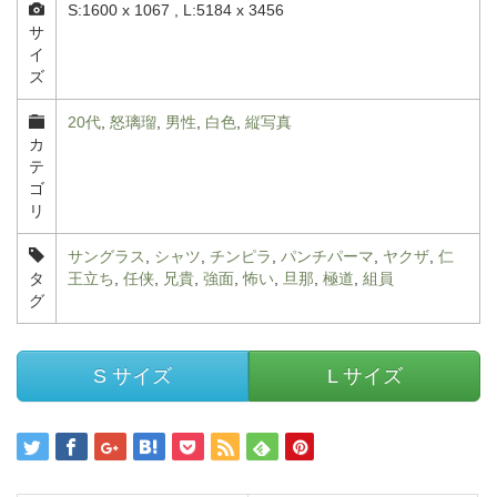
S:1600 x 1067 , L:5184 x 3456
サ
イ
ズ
20代
,
怒璃瑠
,
男性
,
白色
,
縦写真
カ
テ
ゴ
リ
サングラス
,
シャツ
,
チンピラ
,
パンチパーマ
,
ヤクザ
,
仁
タ
王立ち
,
任侠
,
兄貴
,
強面
,
怖い
,
旦那
,
極道
,
組員
グ
S サイズ
L サイズ