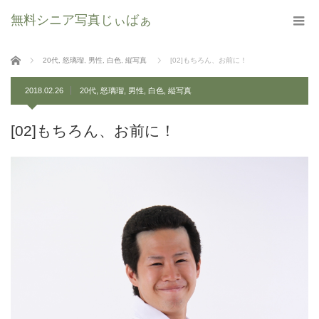
無料シニア写真じぃばぁ
ホーム
20代
,
怒璃瑠
,
男性
,
白色
,
縦写真
[02]もちろん、お前に！
2018.02.26
20代
,
怒璃瑠
,
男性
,
白色
,
縦写真
[02]もちろん、お前に！