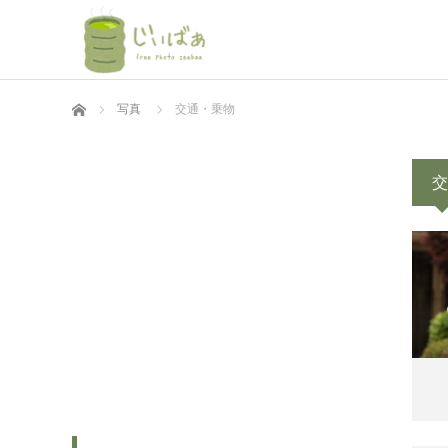
ホーム
写真
交通・乗物
交