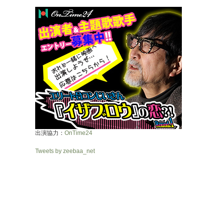
出演協力：
OnTime24
Tweets by zeebaa_net