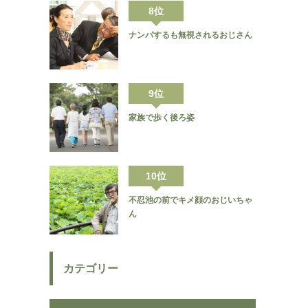
8位
ナンパするも無視されるおじさん
9位
家族で歩く後ろ姿
10位
不忍池の前でキメ顔のおじいちゃ
ん
カテゴリー