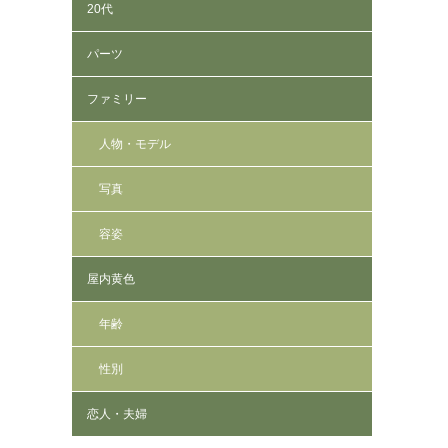
20代
パーツ
ファミリー
人物・モデル
写真
容姿
屋内黄色
年齢
性別
恋人・夫婦