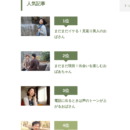
人気記事
ト
1位
まだまだイケる！見返り美人のお
ばさん
2位
まだまだ現役！出会いを楽しむお
ばあちゃん
3位
電話に出るときは声のトーンが上
がるおばさん
4位