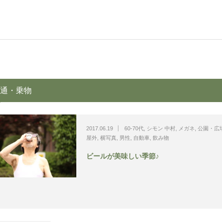
通・乗物
2017.06.19
60-70代
,
シモン 中村
,
メガネ
,
公園・広
屋外
,
横写真
,
男性
,
自動車
,
飲み物
ビールが美味しい季節♪