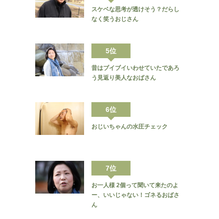
スケベな思考が透けそう？だらし
なく笑うおじさん
5位
昔はブイブイいわせていたであろ
う見返り美人なおばさん
6位
おじいちゃんの水圧チェック
7位
お一人様 2個って聞いて来たのよ
ー、いいじゃない！ゴネるおばさ
ん