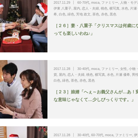
2017.11.29
60-70代
,
moca
,
ファミリー
,
人物・モデ
伊東 八重子
,
屋内
,
恋人・夫婦
,
桃色
,
横写真
,
水色
,
片瀬
希
,
白色
,
緑色
,
芳地 政文
,
茶色
,
赤色
,
黒色
［２６］妻・八重子「クリスマスは何歳に
っても楽しいわね♪」
2017.11.28
30-40代
,
moca
,
ファミリー
,
女性
,
小物
貨
,
屋内
,
恋人・夫婦
,
桃色
,
横写真
,
水色
,
片瀬 優希
,
男
白色
,
緑色
,
茶色
,
赤色
,
黒色
［２３］娘婿「へぇ～お義父さんが…あ！
な意味じゃなくて…少しびっくりです。」
2017.11.28
30-40代
,
60-70代
,
moca
,
ファミリー
,
伊