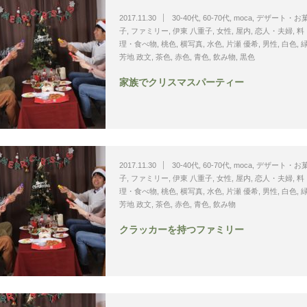
2017.11.30
30-40代
,
60-70代
,
moca
,
デザート・お
子
,
ファミリー
,
伊東 八重子
,
女性
,
屋内
,
恋人・夫婦
,
料
理・食べ物
,
桃色
,
横写真
,
水色
,
片瀬 優希
,
男性
,
白色
,
芳地 政文
,
茶色
,
赤色
,
青色
,
飲み物
,
黒色
家族でクリスマスパーティー
2017.11.30
30-40代
,
60-70代
,
moca
,
デザート・お
子
,
ファミリー
,
伊東 八重子
,
女性
,
屋内
,
恋人・夫婦
,
料
理・食べ物
,
桃色
,
横写真
,
水色
,
片瀬 優希
,
男性
,
白色
,
芳地 政文
,
茶色
,
赤色
,
青色
,
飲み物
クラッカーを持つファミリー