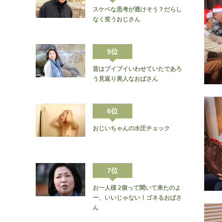
スケベな思考が透けそう？だらし
なく笑うおじさん
5位
昔はブイブイいわせていたであろ
う見返り美人なおばさん
6位
おじいちゃんの水圧チェック
7位
お一人様 2個って聞いて来たのよ
ー、いいじゃない！ゴネるおばさ
ん