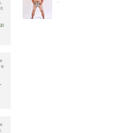
…
真
,
黒
！お
東
 優
し
東
真
,