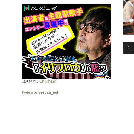
1
出演協力：
OnTime24
Tweets by zeebaa_net