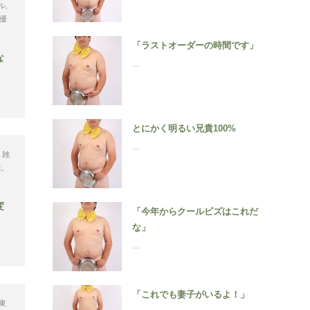
ル
,
 優
「ラストオーダーの時間です」
な
…
とにかく明るい兄貴100%
…
・雑
性
,
変
「今年からクールビズはこれだ
な」
…
「これでも妻子がいるよ！」
東