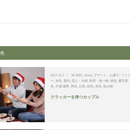
色
2017.12.1
30-40代
,
moca
,
デザート・お菓子
,
ファ
ー
,
女性
,
屋内
,
恋人・夫婦
,
料理・食べ物
,
桃色
,
横写真
,
色
,
片瀬 優希
,
男性
,
白色
,
緑色
,
茶色
,
飲み物
クラッカーを持つカップル