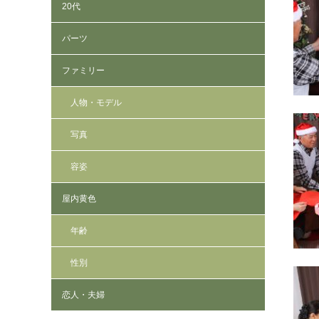
20代
パーツ
ファミリー
人物・モデル
写真
容姿
屋内黄色
年齢
性別
恋人・夫婦