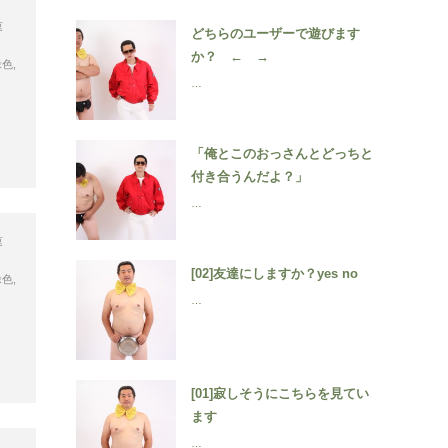
菓
どちらのユーザーで遊びます
か？ ← →
緑色
,
…
「俺とこのおっさんとどっちと
付き合うんだよ？」
…
菓
[02]友達にしますか？yes no
緑色
,
…
[01]寂しそうにこちらを見てい
ます
…