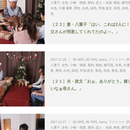
八重子
,
女性
,
小物・雑貨
,
屋内
,
恋人・夫婦
,
桃色
,
横写
水色
,
片瀬 優希
,
男性
,
白色
,
緑色
,
芳地 政文
,
茶色
,
赤色
,
色
［２２］妻・八重子「はい、これは2人に
父さんが用意してくれてたのよ～。」
2017.11.28
30-40代
,
60-70代
,
moca
,
ファミリー
,
伊
八重子
,
女性
,
小物・雑貨
,
屋内
,
桃色
,
横写真
,
水色
,
片瀬
希
,
男性
,
白色
,
緑色
,
芳地 政文
,
茶色
,
赤色
,
青色
,
黒色
［２１］夫・政文「おぉ、ありがとう。嬉
いなぁ母さん。」
2017.11.27
30-40代
,
60-70代
,
moca
,
ファミリー
,
伊
八重子
,
女性
,
小物・雑貨
,
屋内
,
恋人・夫婦
,
桃色
,
横写