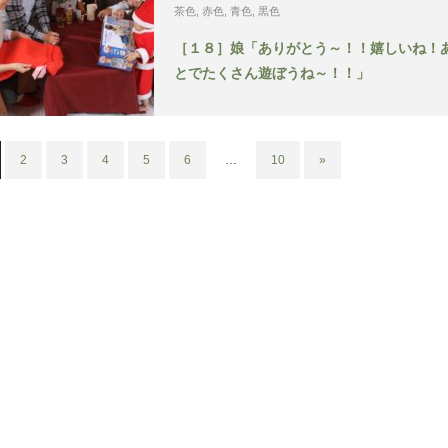
茶色
,
赤色
,
青色
,
黒色
［１８］娘「ありがとう～！！嬉しいね！
とでたくさん遊ぼうね～！！」
2
3
4
5
6
…
10
»