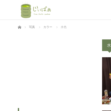
ホーム
写真
カラー
水色
水