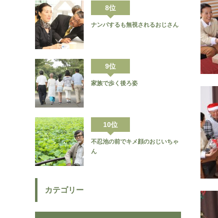
8位
ナンパするも無視されるおじさん
9位
家族で歩く後ろ姿
10位
不忍池の前でキメ顔のおじいちゃ
ん
カテゴリー