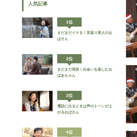
人気記事
1位
まだまだイケる！見返り美人のお
ばさん
2位
まだまだ現役！出会いを楽しむお
ばあちゃん
3位
電話に出るときは声のトーンが上
がるおばさん
4位