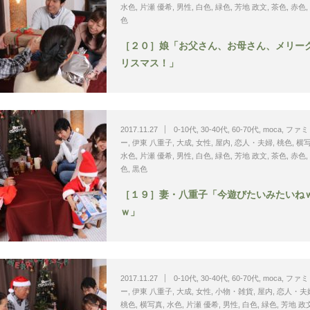
水色
,
片瀬 優希
,
男性
,
白色
,
緑色
,
芳地 政文
,
茶色
,
赤色
,
色
［２０］娘「お父さん、お母さん、メリー
リスマス！」
2017.11.27
0-10代
,
30-40代
,
60-70代
,
moca
,
ファミ
ー
,
伊東 八重子
,
大成
,
女性
,
屋内
,
恋人・夫婦
,
桃色
,
横
水色
,
片瀬 優希
,
男性
,
白色
,
緑色
,
芳地 政文
,
茶色
,
赤色
,
色
,
黒色
［１９］妻・八重子「今遊びたいみたいね
ｗ」
2017.11.27
0-10代
,
30-40代
,
60-70代
,
moca
,
ファミ
ー
,
伊東 八重子
,
大成
,
女性
,
小物・雑貨
,
屋内
,
恋人・夫
桃色
,
横写真
,
水色
,
片瀬 優希
,
男性
,
白色
,
緑色
,
芳地 政