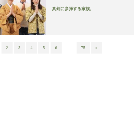
真剣に参拝する家族。
2
3
4
5
6
…
75
»