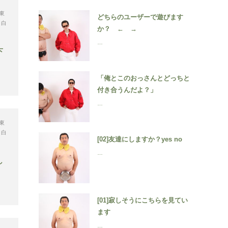
東
どちらのユーザーで遊びます
,
白
か？ ← →
…
下
「俺とこのおっさんとどっちと
付き合うんだよ？」
…
東
,
白
[02]友達にしますか？yes no
…
し
[01]寂しそうにこちらを見てい
ます
…