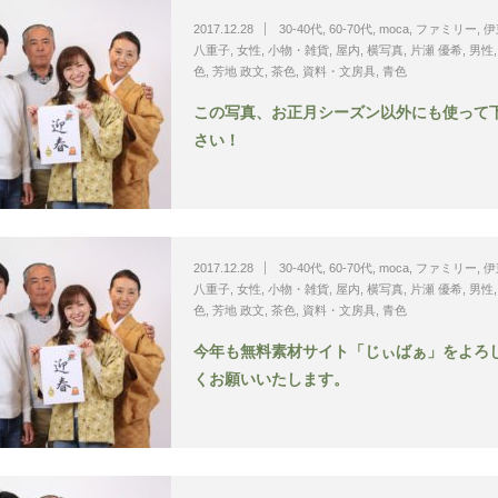
2017.12.28
30-40代
,
60-70代
,
moca
,
ファミリー
,
伊
八重子
,
女性
,
小物・雑貨
,
屋内
,
横写真
,
片瀬 優希
,
男性
色
,
芳地 政文
,
茶色
,
資料・文房具
,
青色
この写真、お正月シーズン以外にも使って
さい！
2017.12.28
30-40代
,
60-70代
,
moca
,
ファミリー
,
伊
八重子
,
女性
,
小物・雑貨
,
屋内
,
横写真
,
片瀬 優希
,
男性
色
,
芳地 政文
,
茶色
,
資料・文房具
,
青色
今年も無料素材サイト「じぃばぁ」をよろ
くお願いいたします。