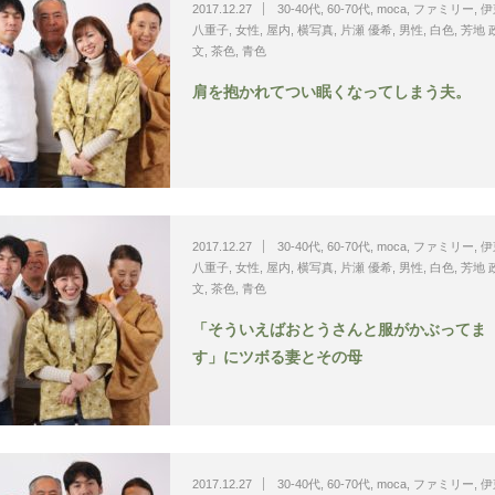
2017.12.27
30-40代
,
60-70代
,
moca
,
ファミリー
,
伊
八重子
,
女性
,
屋内
,
横写真
,
片瀬 優希
,
男性
,
白色
,
芳地 
文
,
茶色
,
青色
肩を抱かれてつい眠くなってしまう夫。
2017.12.27
30-40代
,
60-70代
,
moca
,
ファミリー
,
伊
八重子
,
女性
,
屋内
,
横写真
,
片瀬 優希
,
男性
,
白色
,
芳地 
文
,
茶色
,
青色
「そういえばおとうさんと服がかぶってま
す」にツボる妻とその母
2017.12.27
30-40代
,
60-70代
,
moca
,
ファミリー
,
伊