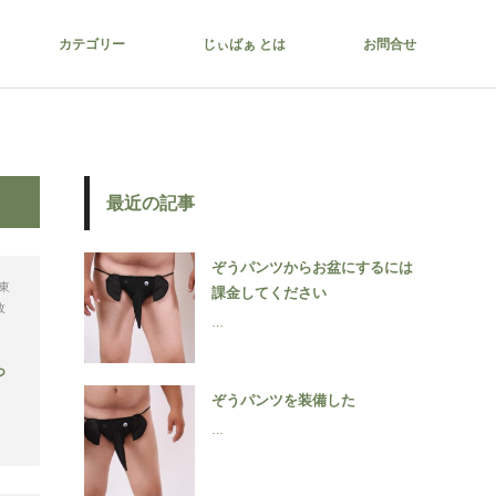
カテゴリー
じぃばぁ とは
お問合せ
最近の記事
ぞうパンツからお盆にするには
東
課金してください
政
…
っ
ぞうパンツを装備した
…