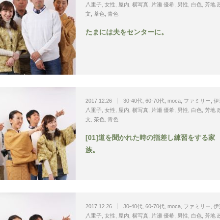
八重子
,
女性
,
屋内
,
横写真
,
片瀬 優希
,
男性
,
白色
,
芳地 
文
,
茶色
,
青色
たまには夫をセンターに。
2017.12.26
30-40代
,
60-70代
,
moca
,
ファミリー
,
伊
八重子
,
女性
,
屋内
,
横写真
,
片瀬 優希
,
男性
,
白色
,
芳地 
文
,
茶色
,
青色
[01]道を聞かれた時の指差し練習をする家
族。
2017.12.26
30-40代
,
60-70代
,
moca
,
ファミリー
,
伊
八重子
,
女性
,
屋内
,
横写真
,
片瀬 優希
,
男性
,
白色
,
芳地 