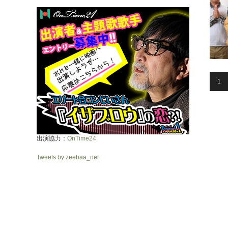
1
出演協力：
OnTime24
Tweets by zeebaa_net