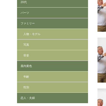
20代
パーツ
ファミリー
人物・モデル
写真
容姿
屋内黄色
年齢
性別
恋人・夫婦