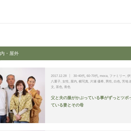
内・屋外
2017.12.28
30-40代
,
60-70代
,
moca
,
ファミリー
,
伊
八重子
,
女性
,
屋内
,
横写真
,
片瀬 優希
,
男性
,
白色
,
芳地 
文
,
茶色
,
青色
父と夫の服がかぶっている事がずっとツボ
ている妻とその母