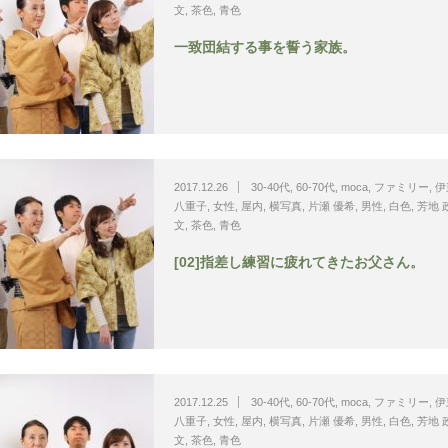
文
,
茶色
,
青色
一致団結する事を誓う家族。
2017.12.26
30-40代
,
60-70代
,
moca
,
ファミリー
,
伊
八重子
,
女性
,
屋内
,
横写真
,
片瀬 優希
,
男性
,
白色
,
芳地 
文
,
茶色
,
青色
[02]指差し練習に疲れてきたお父さん。
2017.12.25
30-40代
,
60-70代
,
moca
,
ファミリー
,
伊
八重子
,
女性
,
屋内
,
横写真
,
片瀬 優希
,
男性
,
白色
,
芳地 
文
,
茶色
,
青色