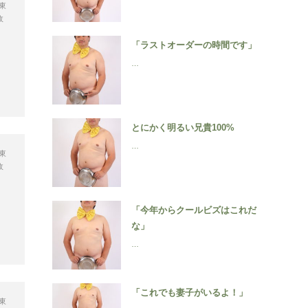
東
政
「ラストオーダーの時間です」
…
とにかく明るい兄貴100%
…
東
政
「今年からクールビズはこれだ
な」
…
「これでも妻子がいるよ！」
東