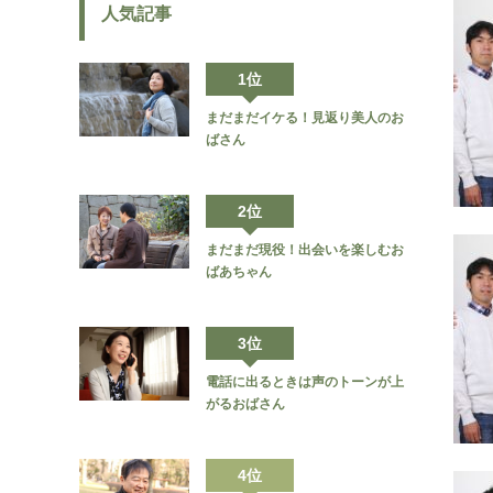
人気記事
1位
まだまだイケる！見返り美人のお
ばさん
2位
まだまだ現役！出会いを楽しむお
ばあちゃん
3位
電話に出るときは声のトーンが上
がるおばさん
4位