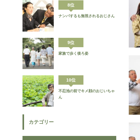
8位
ナンパするも無視されるおじさん
9位
家族で歩く後ろ姿
10位
不忍池の前でキメ顔のおじいちゃ
ん
カテゴリー