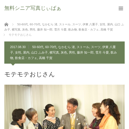
無料シニア写真じぃばぁ
ホーム
50-60代
,
60-70代
,
なかむら 渚
,
ストール
,
スーツ
,
伊東 八重子
,
女性
,
屋内
,
山口 ふ
み子
,
横写真
,
灰色
,
男性
,
藤井 知一郎
,
雪月 斗愛
,
飲み物
,
飲食店・カフェ
,
高橋 千賀
モテモテおじさん
2017.08.30
50-60代
,
60-70代
,
なかむら 渚
,
ストール
,
スーツ
,
伊東 八重
子
,
女性
,
屋内
,
山口 ふみ子
,
横写真
,
灰色
,
男性
,
藤井 知一郎
,
雪月 斗愛
,
飲み
物
,
飲食店・カフェ
,
高橋 千賀
モテモテおじさん