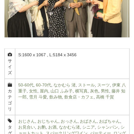
S:1600 x 1067 , L:5184 x 3456
サ
イ
ズ
50-60代
,
60-70代
,
なかむら 渚
,
ストール
,
スーツ
,
伊東 八
カ
重子
,
女性
,
屋内
,
山口 ふみ子
,
横写真
,
灰色
,
男性
,
藤井 知
テ
一郎
,
雪月 斗愛
,
飲み物
,
飲食店・カフェ
,
高橋 千賀
ゴ
リ
おじさん
,
おじちゃん
,
おっさん
,
おばさん
,
おばちゃん
,
タ
お見合い
,
お酌
,
お酒
,
なかむら渚
,
シニア
,
シャンパン
,
シ
グ
ョートカット
,
スパークリングワイン
,
パーティー
,
ロング