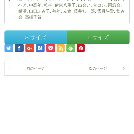
ヘア
,
中高年
,
乾杯
,
伊東八重子
,
出会い
,
合コン
,
同窓会
,
婚活
,
山口ふみ子
,
熟年
,
立食
,
藤井知一郎
,
雪月斗愛
,
飲み
会
,
高橋千賀
S サイズ
L サイズ
前のページ
次のページ