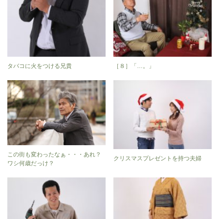
タバコに火をつける兄貴
［８］「…。」
この街も変わったなぁ・・・あれ？
クリスマスプレゼントを持つ夫婦
ワシ何歳だっけ？