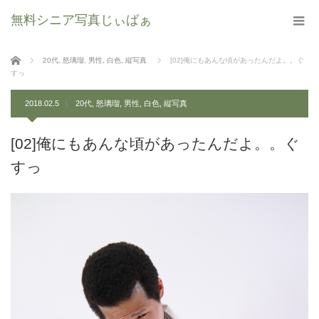
無料シニア写真じぃばぁ
ホーム
20代
,
怒璃瑠
,
男性
,
白色
,
縦写真
[02]俺にもあんな頃があったんだよ。。ぐ
すっ
2018.02.5
20代
,
怒璃瑠
,
男性
,
白色
,
縦写真
[02]俺にもあんな頃があったんだよ。。ぐ
すっ