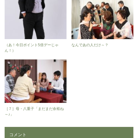
（あ！今日ポイント5倍デーじゃ
なんであの人だけ～？
ん！）
［７］母・八重子「まだまだ余裕ね
～♪」
コメント