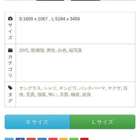
S:1600 x 1067 , L:5184 x 3456
サ
イ
ズ
20代
,
怒璃瑠
,
男性
,
白色
,
縦写真
カ
テ
ゴ
リ
サングラス
,
シャツ
,
チンピラ
,
パンチパーマ
,
ヤクザ
,
任
タ
侠
,
兄貴
,
強面
,
怖い
,
旦那
,
極道
,
組員
グ
S サイズ
L サイズ