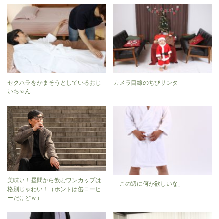
セクハラをかまそうとしているおじ
カメラ目線のちびサンタ
いちゃん
美味い！昼間から飲むワンカップは
「この辺に何か欲しいな」
格別じゃわい！（ホントは缶コーヒ
ーだけどｗ）