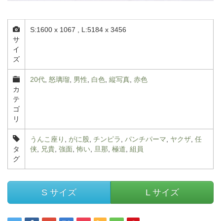
S:1600 x 1067 , L:5184 x 3456
サ
イ
ズ
20代
,
怒璃瑠
,
男性
,
白色
,
縦写真
,
赤色
カ
テ
ゴ
リ
うんこ座り
,
がに股
,
チンピラ
,
パンチパーマ
,
ヤクザ
,
任
タ
侠
,
兄貴
,
強面
,
怖い
,
旦那
,
極道
,
組員
グ
S サイズ
L サイズ