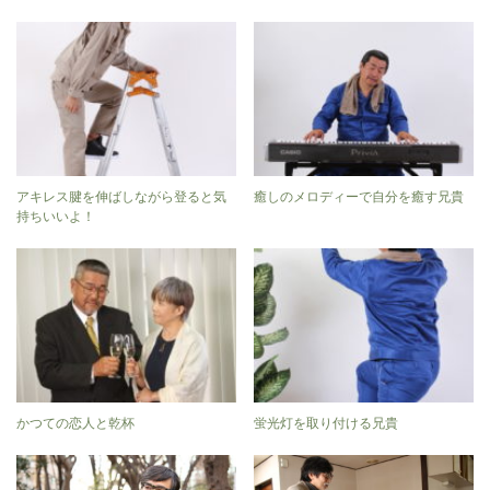
アキレス腱を伸ばしながら登ると気
癒しのメロディーで自分を癒す兄貴
持ちいいよ！
かつての恋人と乾杯
蛍光灯を取り付ける兄貴