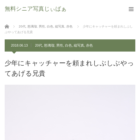
無料シニア写真じぃばぁ
ホーム
20代
,
怒璃瑠
,
男性
,
白色
,
縦写真
,
赤色
少年にキャッチャーを頼まれしぶし
ぶやってあげる兄貴
2018.06.13
20代
,
怒璃瑠
,
男性
,
白色
,
縦写真
,
赤色
少年にキャッチャーを頼まれしぶしぶやっ
てあげる兄貴