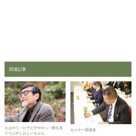
関連記事
ええのう～ピチピチやのぅ～鯉を見
セミナー受講者
てつぶやくおじいちゃん