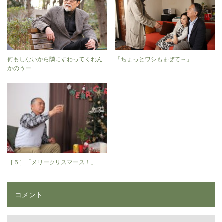
何もしないから隣にすわってくれん
「ちょっとワシもまぜて～」
かのうー
［５］「メリークリスマース！」
コメント