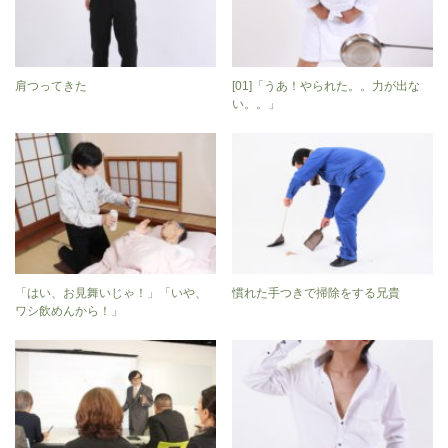
肩つってきた
[01]「うあ！やられた。。力が出な
い。。」
「はい、お見舞いじゃ！」「いや、
慣れた手つきで掃除をする兄貴
ワシ飲めんから！」