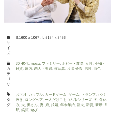
S:1600 x 1067 , L:5184 x 3456
サ
イ
ズ
30-40代
,
moca
,
ファミリー
,
ホビー・趣味
,
女性
,
小物・
カ
雑貨
,
屋内
,
恋人・夫婦
,
横写真
,
片瀬 優希
,
男性
,
白色
テ
ゴ
リ
お正月
,
カップル
,
カードゲーム
,
ゲーム
,
トランプ
,
ババ
タ
抜き
,
ロングヘア
,
一人だけ目をつぶるシリーズ
,
冬
,
冬休
グ
み
,
夫
,
奥さん
,
妻
,
娘
,
娘婿
,
年末年始
,
新夫
,
新妻
,
新婚
,
旦
那
,
笑顔
,
遊び