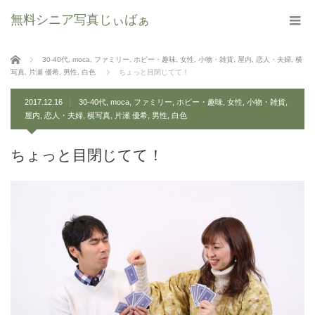
無料シニア写真じぃばぁ
ホーム
30-40代
,
moca
,
ファミリー
,
ホビー・趣味
,
女性
,
小物・雑貨
,
屋内
,
恋人・夫婦
,
横
写真
,
片瀬 優希
,
男性
,
白色
ちょっと目閉じてて！
2017.12.16
30-40代
,
moca
,
ファミリー
,
ホビー・趣味
,
女性
,
小物・雑貨
,
屋内
,
恋人・夫婦
,
横写真
,
片瀬 優希
,
男性
,
白色
ちょっと目閉じてて！