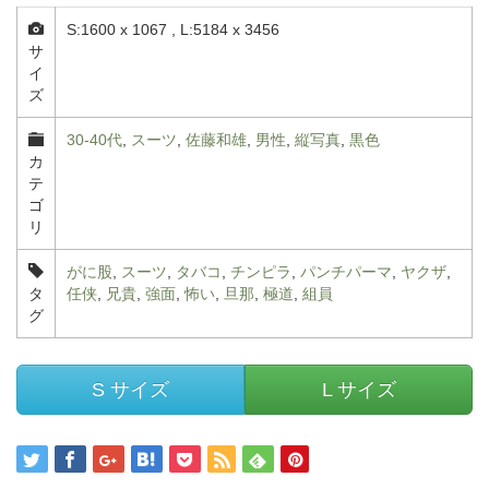
S:1600 x 1067 , L:5184 x 3456
サ
イ
ズ
30-40代
,
スーツ
,
佐藤和雄
,
男性
,
縦写真
,
黒色
カ
テ
ゴ
リ
がに股
,
スーツ
,
タバコ
,
チンピラ
,
パンチパーマ
,
ヤクザ
,
タ
任侠
,
兄貴
,
強面
,
怖い
,
旦那
,
極道
,
組員
グ
S サイズ
L サイズ