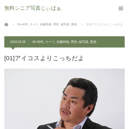
無料シニア写真じぃばぁ
ホーム
30-40代
,
スーツ
,
佐藤和雄
,
男性
,
縦写真
,
黒色
[01]アイコスよりこっちだよ
2018.03.26
30-40代
,
スーツ
,
佐藤和雄
,
男性
,
縦写真
,
黒色
[01]アイコスよりこっちだよ