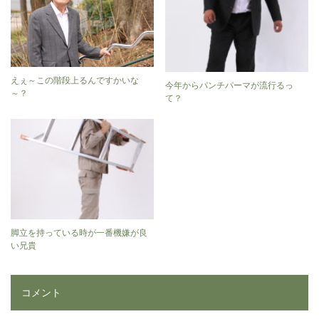
えぇ～この階段上るんですかいな
今年からパンチパーマが流行るっ
～？
て？
脚立を持っている時が一番機嫌が良
い兄貴
コメント