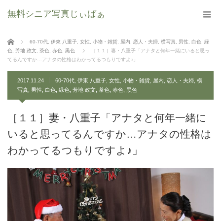
無料シニア写真じぃばぁ
ホーム
60-70代
,
伊東 八重子
,
女性
,
小物・雑貨
,
屋内
,
恋人・夫婦
,
横写真
,
男性
,
白色
,
緑
色
,
芳地 政文
,
茶色
,
赤色
,
黒色
［１１］妻・八重子「アナタと何年一緒にいると思っ
てるんですか…アナタの性格はわかってるつもりですよ♪」
2017.11.24
60-70代
,
伊東 八重子
,
女性
,
小物・雑貨
,
屋内
,
恋人・夫婦
,
横
写真
,
男性
,
白色
,
緑色
,
芳地 政文
,
茶色
,
赤色
,
黒色
［１１］妻・八重子「アナタと何年一緒に
いると思ってるんですか…アナタの性格は
わかってるつもりですよ♪」