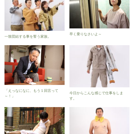
早く乗りなさいよ～
一致団結する事を誓う家族。
「えっなになに、もう１回言って
今日からこんな感じで仕事をしま
～！」
す。