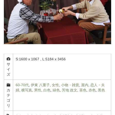
S:1600 x 1067 , L:5184 x 3456
サ
イ
ズ
60-70代
,
伊東 八重子
,
女性
,
小物・雑貨
,
屋内
,
恋人・夫
カ
婦
,
横写真
,
男性
,
白色
,
緑色
,
芳地 政文
,
茶色
,
赤色
,
黒色
テ
ゴ
リ