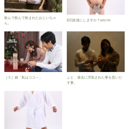
飲んで飲んで飲まれたおじいちゃ
[02]友達にしますか？yes no
ん。
［５］娘「私はココ～」
ふと、過去に浮気された事を思いだ
す妻。