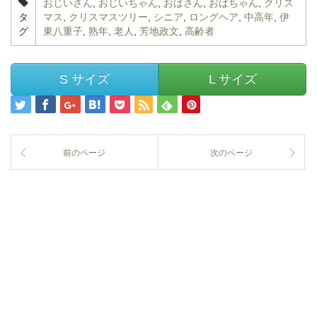
おじいさん
,
おじいちゃん
,
おばさん
,
おばちゃん
,
クリス
タ
マス
,
クリスマスツリー
,
シニア
,
ロングヘア
,
中高年
,
伊
グ
東八重子
,
熟年
,
老人
,
芳地政文
,
高齢者
S サイズ
L サイズ
前のページ
次のページ