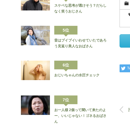
スケベな思考が透けそう？だらし
なく笑うおじさん
5位
昔はブイブイいわせていたであろ
う見返り美人なおばさん
6位
T
おじいちゃんの水圧チェック
7位
お一人様 2個って聞いて来たのよ
ー、いいじゃない！ゴネるおばさ
ん