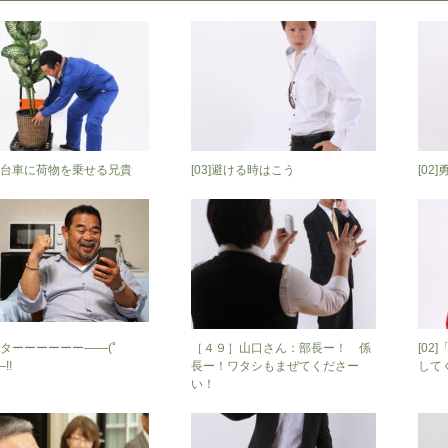
台車に荷物を乗せる兄貴
[03]避ける時はこう
[0
ターーーーーー――(ﾟ
［４９］山口さん：部長ー！ 係
[0
!!
長ー！ワタシもまぜてくださー
して
い！