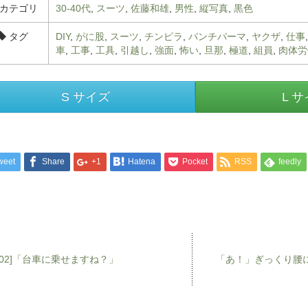
カテゴリ
30-40代
,
スーツ
,
佐藤和雄
,
男性
,
縦写真
,
黒色
タグ
DIY
,
がに股
,
スーツ
,
チンピラ
,
パンチパーマ
,
ヤクザ
,
仕事
車
,
工事
,
工具
,
引越し
,
強面
,
怖い
,
旦那
,
極道
,
組員
,
肉体労
S サイズ
L 
weet
Share
+1
Hatena
Pocket
RSS
feedly
[02]「台車に乗せますね？」
「あ！」ぎっくり腰