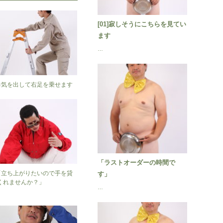
[01]寂しそうにこちらを見てい
ます
…
2]勇気を出して右足を乗せます
「ラストオーダーの時間で
2]「立ち上がりたいので手を貸
す」
くれませんか？」
…