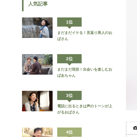
人気記事
1位
まだまだイケる！見返り美人のお
ばさん
2位
まだまだ現役！出会いを楽しむお
ばあちゃん
3位
電話に出るときは声のトーンが上
がるおばさん
4位