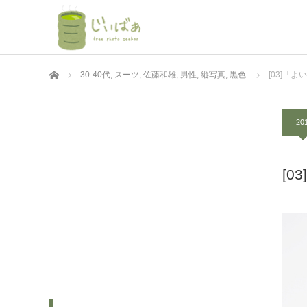
ホーム
30-40代
,
スーツ
,
佐藤和雄
,
男性
,
縦写真
,
黒色
[03]「
201
[