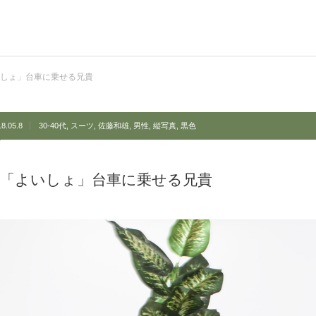
よいしょ」台車に乗せる兄貴
8.05.8
30-40代
,
スーツ
,
佐藤和雄
,
男性
,
縦写真
,
黒色
03]「よいしょ」台車に乗せる兄貴