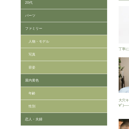
20代
パーツ
ファミリー
人物・モデル
丁寧に
写真
容姿
屋内黄色
年齢
大穴キ
∀ﾟ)――
性別
恋人・夫婦