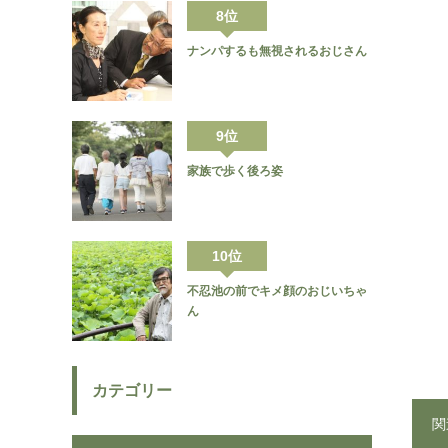
8位
ナンパするも無視されるおじさん
9位
家族で歩く後ろ姿
10位
不忍池の前でキメ顔のおじいちゃ
ん
カテゴリー
関