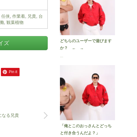
,
任侠
,
作業着
,
兄貴
,
台
働
,
観葉植物
どちらのユーザーで遊びます
サイズ
か？ ← →
…
Pin it
になる兄貴
「俺とこのおっさんとどっち
と付き合うんだよ？」