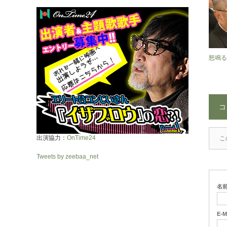
怒鳴る
コ
出演協力：
OnTime24
こ
Tweets by zeebaa_net
名
E-M