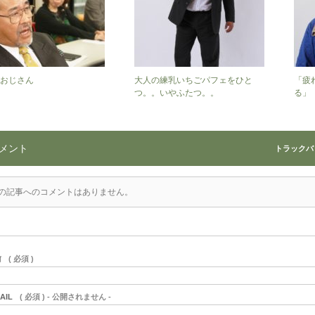
おじさん
大人の練乳いちごパフェをひと
「疲
つ。。いやふたつ。。
る」
メント
トラックバック
の記事へのコメントはありません。
前
( 必須 )
AIL
( 必須 ) - 公開されません -