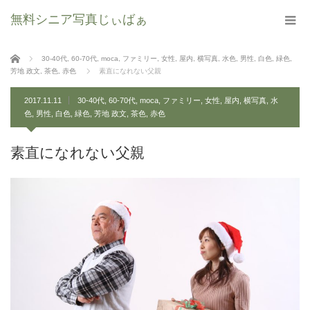
無料シニア写真じぃばぁ
ホーム
30-40代
,
60-70代
,
moca
,
ファミリー
,
女性
,
屋内
,
横写真
,
水色
,
男性
,
白色
,
緑色
,
芳地 政文
,
茶色
,
赤色
素直になれない父親
2017.11.11
30-40代
,
60-70代
,
moca
,
ファミリー
,
女性
,
屋内
,
横写真
,
水
色
,
男性
,
白色
,
緑色
,
芳地 政文
,
茶色
,
赤色
素直になれない父親