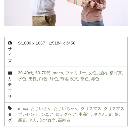
S:1600 x 1067 , L:5184 x 3456
サ
イ
ズ
30-40代
,
60-70代
,
moca
,
ファミリー
,
女性
,
屋内
,
横写真
,
カ
水色
,
男性
,
白色
,
緑色
,
芳地 政文
,
茶色
,
赤色
テ
ゴ
リ
moca
,
おじいさん
,
おじいちゃん
,
クリスマス
,
クリスマス
タ
プレゼント
,
シニア
,
ロングヘア
,
中高年
,
奥さん
,
妻
,
娘
,
グ
新妻
,
老人
,
芳地政文
,
高齢者