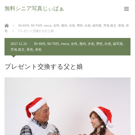
無料シニア写真じぃばぁ
ホーム
30-40代
,
60-70代
,
moca
,
女性
,
屋内
,
水色
,
男性
,
白色
,
縦写真
,
芳地 政文
,
茶色
,
赤
色
プレゼント交換する父と娘
2017.11.10
30-40代
,
60-70代
,
moca
,
女性
,
屋内
,
水色
,
男性
,
白色
,
縦写真
,
芳地 政文
,
茶色
,
赤色
プレゼント交換する父と娘