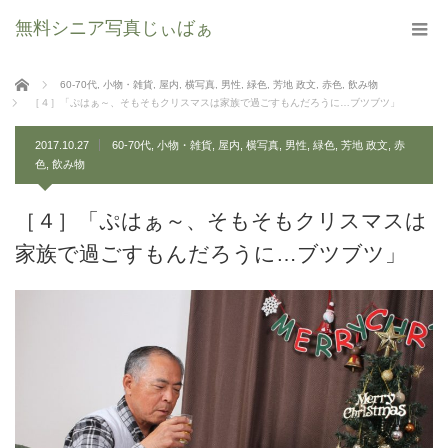
無料シニア写真じぃばぁ
ホーム
60-70代
,
小物・雑貨
,
屋内
,
横写真
,
男性
,
緑色
,
芳地 政文
,
赤色
,
飲み物
［４］「ぷはぁ～、そもそもクリスマスは家族で過ごすもんだろうに…ブツブツ」
2017.10.27
60-70代
,
小物・雑貨
,
屋内
,
横写真
,
男性
,
緑色
,
芳地 政文
,
赤
色
,
飲み物
［４］「ぷはぁ～、そもそもクリスマスは
家族で過ごすもんだろうに…ブツブツ」