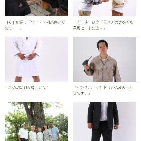
［６］組長：「で・・・例の件だが
［４］夫・政文「母さんの大好きな
のぅ・・」
美容セットだよ～」
「この辺に何か欲しいな」
「パンチパーマとドリルの組み合わ
せです。」