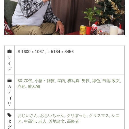
S:1600 x 1067 , L:5184 x 3456
サ
イ
ズ
60-70代
,
小物・雑貨
,
屋内
,
横写真
,
男性
,
緑色
,
芳地 政文
,
カ
赤色
,
飲み物
テ
ゴ
リ
おじいさん
,
おじいちゃん
,
クリぼっち
,
クリスマス
,
シニ
タ
ア
,
中高年
,
老人
,
芳地政文
,
高齢者
グ