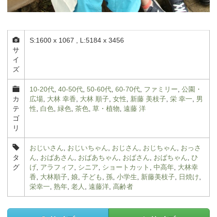
S:1600 x 1067 , L:5184 x 3456
サ
イ
ズ
10-20代
,
40-50代
,
50-60代
,
60-70代
,
ファミリー
,
公園・
カ
広場
,
大林 幸香
,
大林 順子
,
女性
,
新藤 美枝子
,
栄 幸一
,
男
テ
性
,
白色
,
緑色
,
茶色
,
草・植物
,
遠藤 洋
ゴ
リ
おじいさん
,
おじいちゃん
,
おじさん
,
おじちゃん
,
おっさ
タ
ん
,
おばあさん
,
おばあちゃん
,
おばさん
,
おばちゃん
,
ひ
グ
げ
,
アラフィフ
,
シニア
,
ショートカット
,
中高年
,
大林幸
香
,
大林順子
,
娘
,
子ども
,
孫
,
小学生
,
新藤美枝子
,
日焼け
,
栄幸一
,
熟年
,
老人
,
遠藤洋
,
高齢者