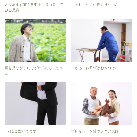
とりあえず猫の背中をコロコロして
「あれ、なにか物足りないな」
みる兄貴
蓮を見ながらたそがれるおじいちゃ
「さあ、お片づけお方づけ♪」
ん
[02]ここ空いてます
プレゼントを持つシニア夫婦