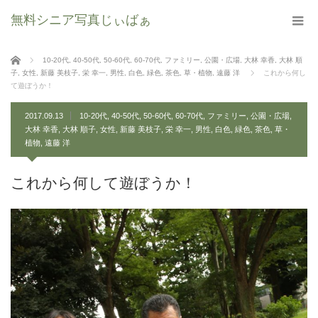
無料シニア写真じぃばぁ
ホーム
10-20代
,
40-50代
,
50-60代
,
60-70代
,
ファミリー
,
公園・広場
,
大林 幸香
,
大林 順
子
,
女性
,
新藤 美枝子
,
栄 幸一
,
男性
,
白色
,
緑色
,
茶色
,
草・植物
,
遠藤 洋
これから何し
て遊ぼうか！
2017.09.13
10-20代
,
40-50代
,
50-60代
,
60-70代
,
ファミリー
,
公園・広場
,
大林 幸香
,
大林 順子
,
女性
,
新藤 美枝子
,
栄 幸一
,
男性
,
白色
,
緑色
,
茶色
,
草・
植物
,
遠藤 洋
これから何して遊ぼうか！