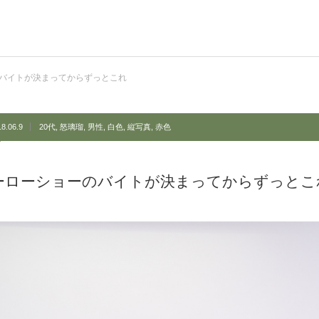
バイトが決まってからずっとこれ
8.06.9
20代
,
怒璃瑠
,
男性
,
白色
,
縦写真
,
赤色
ーローショーのバイトが決まってからずっとこ