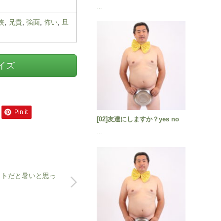
…
侠
,
兄貴
,
強面
,
怖い
,
旦
サイズ
Pin it
[02]友達にしますか？yes no
…
ケットだと暑いと思っ