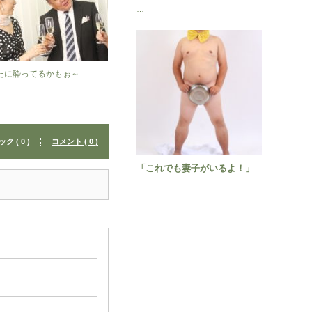
…
たに酔ってるかもぉ～
 ( 0 )
コメント ( 0 )
「これでも妻子がいるよ！」
…