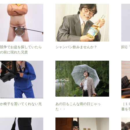
競争でお盆を探していたら
シャンパン飲みませんか？
[0
の前に現れた兄貴
か椅子を置いてくれない兄
あの日もこんな雨の日じゃっ
［１
た・・
書を