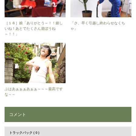
［１８］娘「ありがとう～！！嬉し
「さ、早く引越し終わらせなくち
いね！あとでたくさん遊ぼうね
ゃ」
～！！」
ぷはあぁぁぁあぁぁ～～～最高です
な～～
コメント
トラックバック ( 0 )