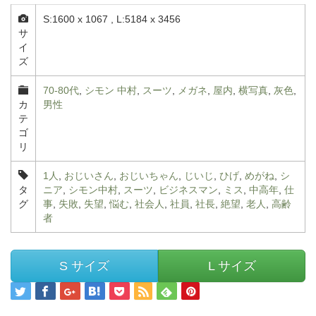
S:1600 x 1067 , L:5184 x 3456
サ
イ
ズ
70-80代
,
シモン 中村
,
スーツ
,
メガネ
,
屋内
,
横写真
,
灰色
,
カ
男性
テ
ゴ
リ
1人
,
おじいさん
,
おじいちゃん
,
じいじ
,
ひげ
,
めがね
,
シ
タ
ニア
,
シモン中村
,
スーツ
,
ビジネスマン
,
ミス
,
中高年
,
仕
グ
事
,
失敗
,
失望
,
悩む
,
社会人
,
社員
,
社長
,
絶望
,
老人
,
高齢
者
S サイズ
L サイズ