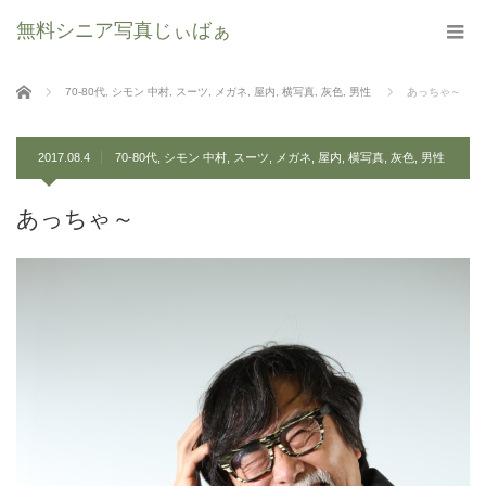
無料シニア写真じぃばぁ
ホーム
70-80代
,
シモン 中村
,
スーツ
,
メガネ
,
屋内
,
横写真
,
灰色
,
男性
あっちゃ～
2017.08.4
70-80代
,
シモン 中村
,
スーツ
,
メガネ
,
屋内
,
横写真
,
灰色
,
男性
あっちゃ～