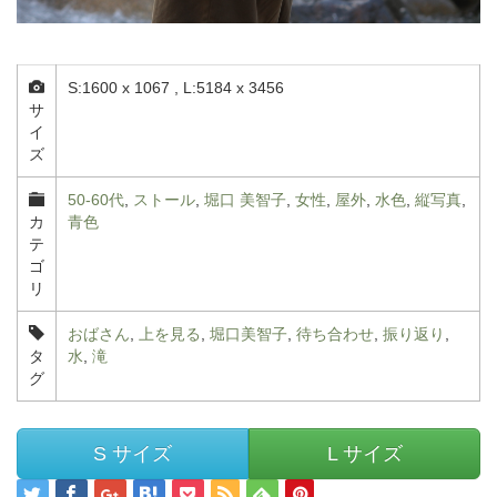
S:1600 x 1067 , L:5184 x 3456
サ
イ
ズ
50-60代
,
ストール
,
堀口 美智子
,
女性
,
屋外
,
水色
,
縦写真
,
カ
青色
テ
ゴ
リ
おばさん
,
上を見る
,
堀口美智子
,
待ち合わせ
,
振り返り
,
タ
水
,
滝
グ
S サイズ
L サイズ