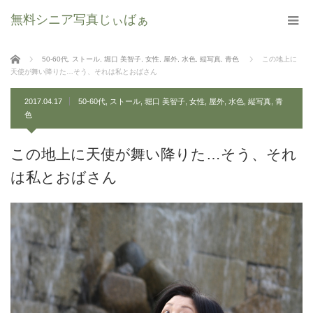
無料シニア写真じぃばぁ
ホーム
50-60代
,
ストール
,
堀口 美智子
,
女性
,
屋外
,
水色
,
縦写真
,
青色
この地上に
天使が舞い降りた…そう、それは私とおばさん
2017.04.17
50-60代
,
ストール
,
堀口 美智子
,
女性
,
屋外
,
水色
,
縦写真
,
青
色
この地上に天使が舞い降りた…そう、それ
は私とおばさん