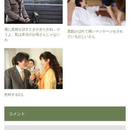
遂に真相を話すときがきたわね…そ
悪戯がばれて痛いマッサージをされ
うよ、私は本当のお母さんじゃない
ているおじいさん
わ
乾杯する2人
コメント