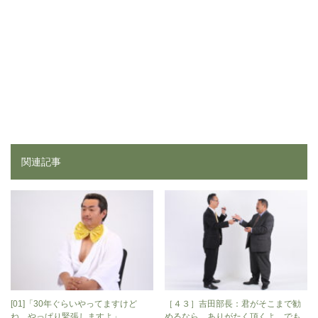
関連記事
[01]「30年ぐらいやってますけど
［４３］吉田部長：君がそこまで勧
ね、やっぱり緊張しますよ」
めるなら、ありがたく頂くよ。でも