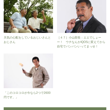
天気の心配をしているおじいさんと
［４７］小山部長：エエでしょー
おじさん
ー！ ウチなんかIQOSに変えてから
自宅でバンバンいってまっせ！
「このコロコロが今なら2つで2600
円です。」