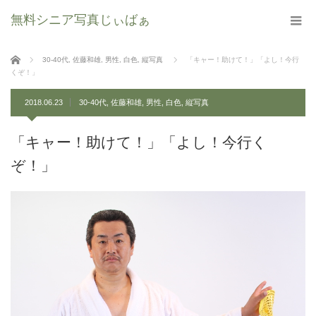
無料シニア写真じぃばぁ
ホーム
30-40代
,
佐藤和雄
,
男性
,
白色
,
縦写真
「キャー！助けて！」「よし！今行
くぞ！」
2018.06.23
30-40代
,
佐藤和雄
,
男性
,
白色
,
縦写真
「キャー！助けて！」「よし！今行く
ぞ！」