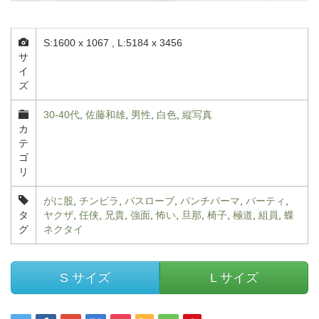
S:1600 x 1067 , L:5184 x 3456
サ
イ
ズ
30-40代
,
佐藤和雄
,
男性
,
白色
,
縦写真
カ
テ
ゴ
リ
がに股
,
チンピラ
,
バスローブ
,
パンチパーマ
,
パーティ
,
タ
ヤクザ
,
任侠
,
兄貴
,
強面
,
怖い
,
旦那
,
椅子
,
極道
,
組員
,
蝶
グ
ネクタイ
S サイズ
L サイズ