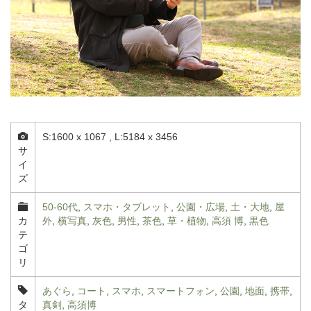
S:1600 x 1067 , L:5184 x 3456
サ
イ
ズ
50-60代
,
スマホ・タブレット
,
公園・広場
,
土・大地
,
屋
カ
外
,
横写真
,
灰色
,
男性
,
茶色
,
草・植物
,
高須 博
,
黒色
テ
ゴ
リ
あぐら
,
コート
,
スマホ
,
スマートフォン
,
公園
,
地面
,
携帯
,
タ
真剣
,
高須博