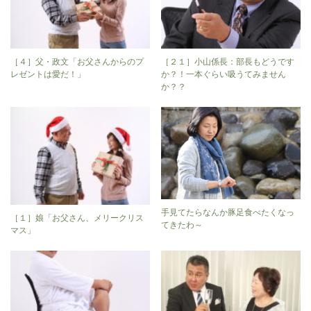
［４］父・政文「お父さんからのプ
［２１］小山係長：部長もどうです
レゼントは愛だ！」
か？！一本ぐらい吸うてみません
か？？
手見てたらなんか豚足食べたくなっ
［１］娘「お父さん、メリークリス
てきたわ～
マス」