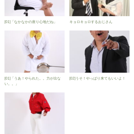
[01]「なかなかの座り心地だね」
キョロキョロするおじさん
[01]「うあ！やられた。。力が出な
[02]うそ！やっぱり来てもいいよ！
い。。」