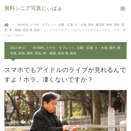
無料シニア写真じぃばぁ
ホーム
50-60代
,
スマホ・タブレット
,
公園・広場
,
土・大地
,
屋外
,
横写真
,
灰色
,
男性
,
茶
色
,
草・植物
,
高須 博
,
黒色
スマホでもアイドルのライブが見れるんですよ！ホラ、凄
くないですか？
2017.04.17
50-60代
,
スマホ・タブレット
,
公園・広場
,
土・大地
,
屋外
,
横
写真
,
灰色
,
男性
,
茶色
,
草・植物
,
高須 博
,
黒色
スマホでもアイドルのライブが見れるんで
すよ！ホラ、凄くないですか？