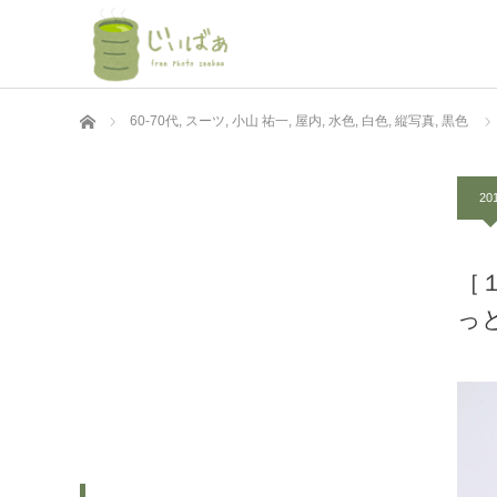
ホーム
60-70代
,
スーツ
,
小山 祐一
,
屋内
,
水色
,
白色
,
縦写真
,
黒色
201
［
っ