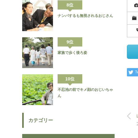
8位
ナンパするも無視されるおじさん
9位
家族で歩く後ろ姿
T
10位
不忍池の前でキメ顔のおじいちゃ
ん
カテゴリー