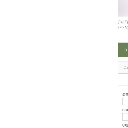
[04
バレな
コ
こ
名
E-M
UR