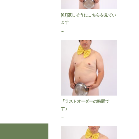
[01]寂しそうにこちらを見てい
ます
…
「ラストオーダーの時間で
す」
…