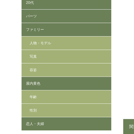
20代
パーツ
ファミリー
人物・モデル
写真
容姿
屋内黄色
年齢
性別
恋人・夫婦
関