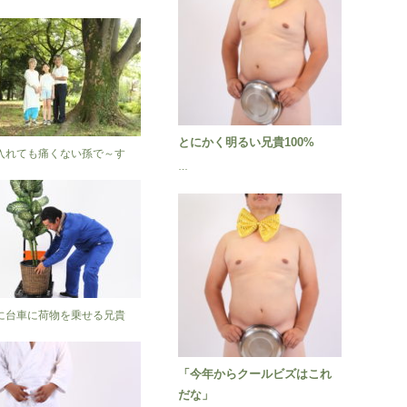
とにかく明るい兄貴100%
入れても痛くない孫で～す
…
に台車に荷物を乗せる兄貴
「今年からクールビズはこれ
だな」