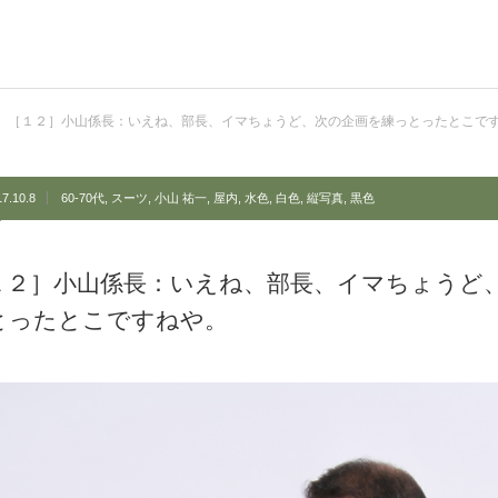
［１２］小山係長：いえね、部長、イマちょうど、次の企画を練っとったとこで
7.10.8
60-70代
,
スーツ
,
小山 祐一
,
屋内
,
水色
,
白色
,
縦写真
,
黒色
１２］小山係長：いえね、部長、イマちょうど
とったとこですねや。