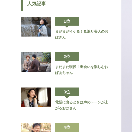
人気記事
1位
まだまだイケる！見返り美人のお
ばさん
2位
まだまだ現役！出会いを楽しむお
ばあちゃん
3位
電話に出るときは声のトーンが上
がるおばさん
4位