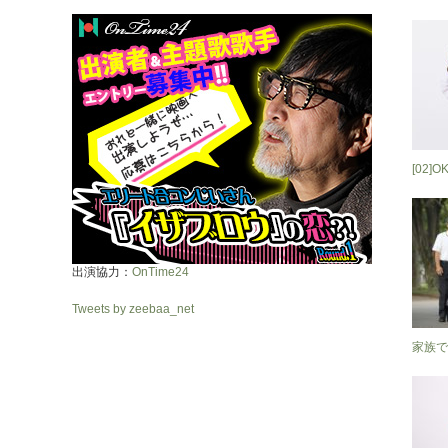
[02]O
出演協力：
OnTime24
Tweets by zeebaa_net
家族で