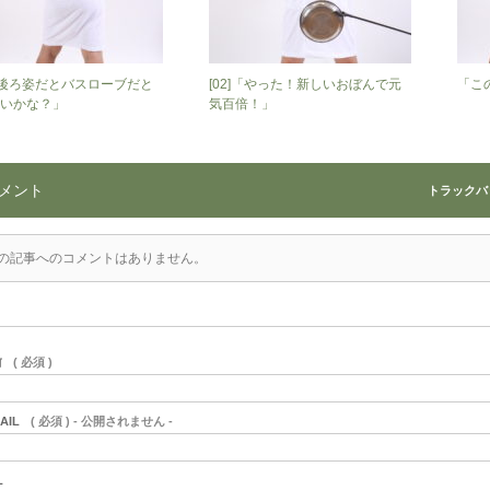
]「後ろ姿だとバスローブだと
[02]「やった！新しいおぼんで元
「こ
いかな？」
気百倍！」
メント
トラックバック
の記事へのコメントはありません。
前
( 必須 )
AIL
( 必須 ) - 公開されません -
L