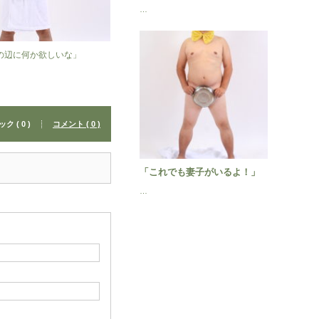
…
の辺に何か欲しいな」
 ( 0 )
コメント ( 0 )
「これでも妻子がいるよ！」
…