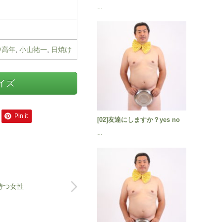
…
中高年
,
小山祐一
,
日焼け
サイズ
Pin it
[02]友達にしますか？yes no
…
持つ女性