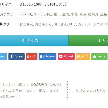
サイズ
S:1600 x 1067 , L:5184 x 3456
カテゴリ
60-70代
,
スーツ
,
小山 祐一
,
屋内
,
水色
,
白色
,
縦写真
,
黒色
タグ
おじさん
,
おじちゃん
,
おっさん
,
ひげ
,
ガチムチ
,
シニア
,
S サイズ
L 
weet
Share
+1
Hatena
Pocket
RSS
feedly
［１１］小山係長：（IQOS吸うてたのバ
レてへんやろか。ホンマ、部長、タイミ
クリスマスの人形を
ング悪いわ。）