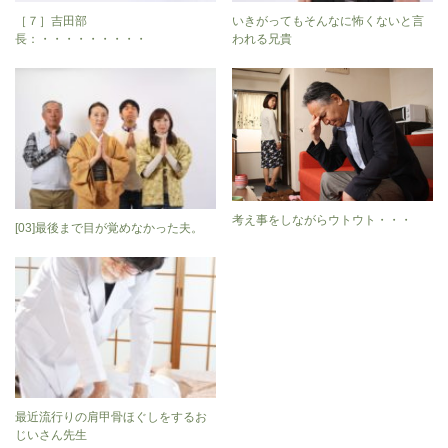
［７］吉田部
いきがってもそんなに怖くないと言
長：・・・・・・・・・
われる兄貴
考え事をしながらウトウト・・・
[03]最後まで目が覚めなかった夫。
最近流行りの肩甲骨ほぐしをするお
じいさん先生