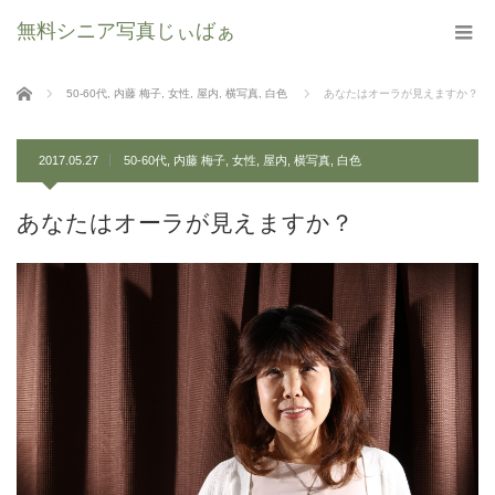
無料シニア写真じぃばぁ
ホーム
50-60代
,
内藤 梅子
,
女性
,
屋内
,
横写真
,
白色
あなたはオーラが見えますか？
2017.05.27
50-60代
,
内藤 梅子
,
女性
,
屋内
,
横写真
,
白色
あなたはオーラが見えますか？