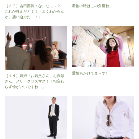
［３７］吉田部長：な、なに～？
着物の時はこの角度ね。
これが答えだと？！（よくわからん
が、凄い迫力だ…！）
愛情もかけてま～す♪
［１４］娘婿「お義父さん、お義母
さん、メリークリスマス！！相変わ
らず仲がいいですね！」