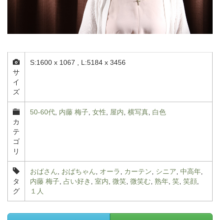
S:1600 x 1067 , L:5184 x 3456
サ
イ
ズ
50-60代
,
内藤 梅子
,
女性
,
屋内
,
横写真
,
白色
カ
テ
ゴ
リ
おばさん
,
おばちゃん
,
オーラ
,
カーテン
,
シニア
,
中高年
,
タ
内藤 梅子
,
占い好き
,
室内
,
微笑
,
微笑む
,
熟年
,
笑
,
笑顔
,
グ
１人