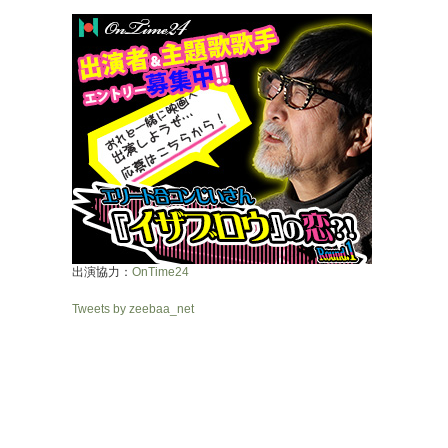
出演協力：
OnTime24
Tweets by zeebaa_net