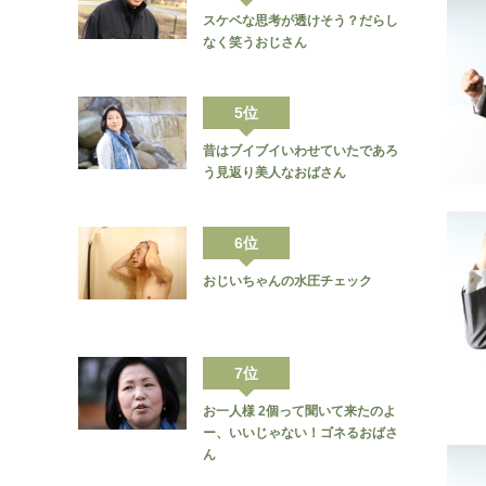
スケベな思考が透けそう？だらし
なく笑うおじさん
5位
昔はブイブイいわせていたであろ
う見返り美人なおばさん
6位
おじいちゃんの水圧チェック
7位
お一人様 2個って聞いて来たのよ
ー、いいじゃない！ゴネるおばさ
ん