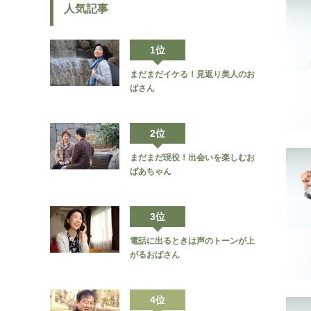
人気記事
1位
まだまだイケる！見返り美人のお
ばさん
2位
まだまだ現役！出会いを楽しむお
ばあちゃん
3位
電話に出るときは声のトーンが上
がるおばさん
4位