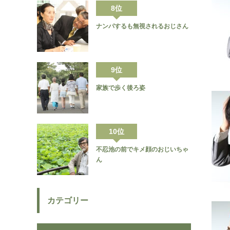
8位
ナンパするも無視されるおじさん
9位
家族で歩く後ろ姿
10位
不忍池の前でキメ顔のおじいちゃ
ん
カテゴリー