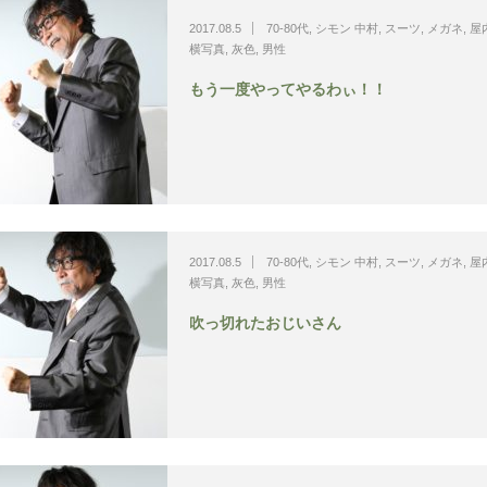
2017.08.5
70-80代
,
シモン 中村
,
スーツ
,
メガネ
,
屋
横写真
,
灰色
,
男性
もう一度やってやるわぃ！！
2017.08.5
70-80代
,
シモン 中村
,
スーツ
,
メガネ
,
屋
横写真
,
灰色
,
男性
吹っ切れたおじいさん