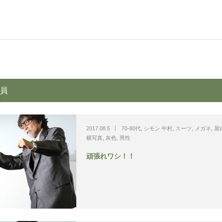
員
2017.08.5
70-80代
,
シモン 中村
,
スーツ
,
メガネ
,
屋
横写真
,
灰色
,
男性
頑張れワシ！！