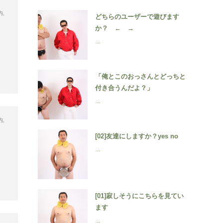
内
,
どちらのユーザーで遊びます
か？ ← →
…
「俺とこのおっさんとどっちと
付き合うんだよ？」
…
内
,
[02]友達にしますか？yes no
…
[01]寂しそうにこちらを見てい
ます
…