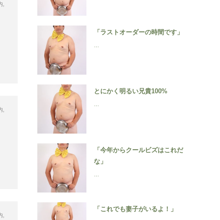
内
,
「ラストオーダーの時間です」
…
とにかく明るい兄貴100%
…
内
,
「今年からクールビズはこれだ
な」
…
「これでも妻子がいるよ！」
内
,