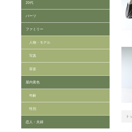
20代
パーツ
ファミリー
人物・モデル
写真
容姿
屋内黄色
年齢
性別
ト
恋人・夫婦