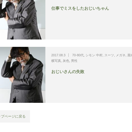
仕事でミスをしたおじいちゃん
2017.08.3
70-80代
,
シモン 中村
,
スーツ
,
メガネ
,
屋
横写真
,
灰色
,
男性
おじいさんの失敗
ップページに戻る