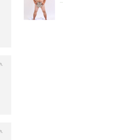
…
内
,
内
,