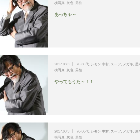
横写真
,
灰色
,
男性
あっちゃ～
2017.08.3
70-80代
,
シモン 中村
,
スーツ
,
メガネ
,
屋
横写真
,
灰色
,
男性
やってもうた～！！
2017.08.3
70-80代
,
シモン 中村
,
スーツ
,
メガネ
,
屋
横写真
,
灰色
,
男性