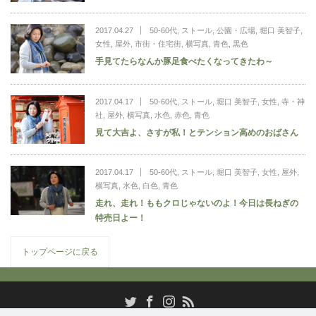
2017.04.27
50-60代
,
ストール
,
公園・広場
,
堀口 美智子
,
女性
,
屋外
,
市街・住宅街
,
横写真
,
青色
,
黒色
手見てたらなんか豚足食べたくなってきたわ～
2017.04.17
50-60代
,
ストール
,
堀口 美智子
,
女性
,
寺・神
社
,
屋外
,
横写真
,
水色
,
赤色
,
青色
見て大吉よ、さすが私！とテンション高めのおばさん
2017.04.17
50-60代
,
ストール
,
堀口 美智子
,
女性
,
屋外
,
横写真
,
水色
,
白色
,
青色
走れ、走れ！ももクロじゃないのよ！今日は長ねぎの
特売日よー！
トップページに戻る
RSS
Twitter
Facebook
Instagram