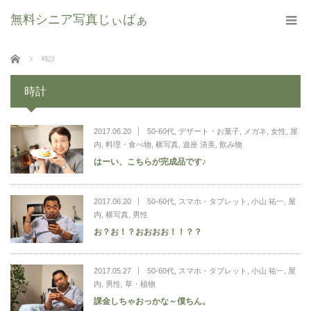
無料シニア写真じぃばぁ
ホーム
時計
時計
2017.06.20
50-60代
,
デザート・お菓子
,
メガネ
,
女性
,
屋
内
,
料理・食べ物
,
横写真
,
遊座 清美
,
飲み物
はーい、こちらが完成品です♪
2017.06.20
50-60代
,
スマホ・タブレット
,
小山 祐一
,
屋
内
,
横写真
,
男性
お？お！？おおおお！！？？
2017.05.27
50-60代
,
スマホ・タブレット
,
小山 祐一
,
屋
内
,
男性
,
草・植物
課金しちゃおっかな～僕ちん。