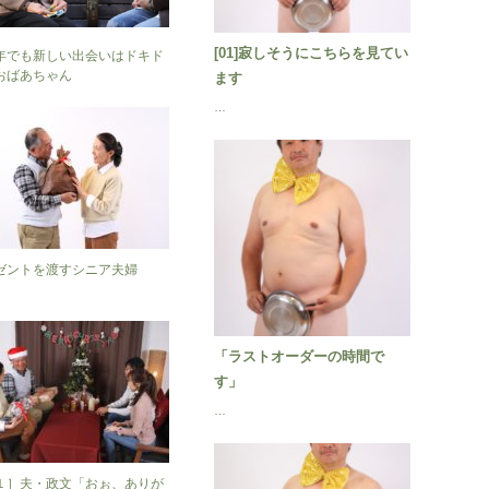
[01]寂しそうにこちらを見てい
年でも新しい出会いはドキド
おばあちゃん
ます
…
ゼントを渡すシニア夫婦
「ラストオーダーの時間で
す」
…
１］夫・政文「おぉ、ありが