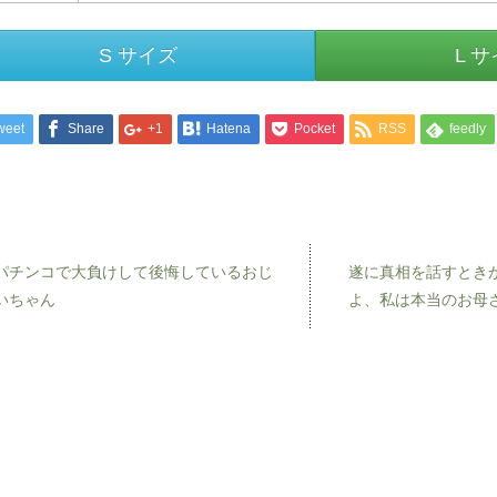
S サイズ
L 
weet
Share
+1
Hatena
Pocket
RSS
feedly
パチンコで大負けして後悔しているおじ
遂に真相を話すとき
いちゃん
よ、私は本当のお母