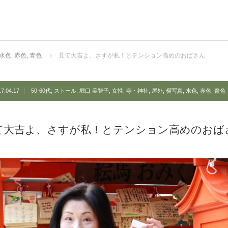
水色
,
赤色
,
青色
見て大吉よ、さすが私！とテンション高めのおばさん
17.04.17
50-60代
,
ストール
,
堀口 美智子
,
女性
,
寺・神社
,
屋外
,
横写真
,
水色
,
赤色
,
青色
て大吉よ、さすが私！とテンション高めのおば