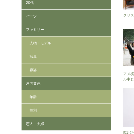
20代
クリス
パーツ
ファミリー
人物・モデル
写真
容姿
アメ横
ル中じ
屋内黄色
年齢
性別
恋人・夫婦
[01