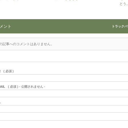
とう
メント
トラックバック
の記事へのコメントはありません。
前
( 必須 )
AIL
( 必須 ) - 公開されません -
L