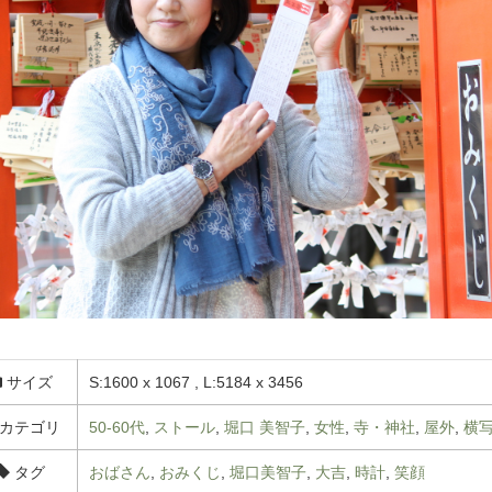
サイズ
S:1600 x 1067 , L:5184 x 3456
カテゴリ
50-60代
,
ストール
,
堀口 美智子
,
女性
,
寺・神社
,
屋外
,
横
タグ
おばさん
,
おみくじ
,
堀口美智子
,
大吉
,
時計
,
笑顔