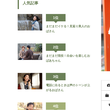
人気記事
1位
まだまだイケる！見返り美人のお
ばさん
2位
まだまだ現役！出会いを楽しむお
ばあちゃん
3位
電話に出るときは声のトーンが上
がるおばさん
4位