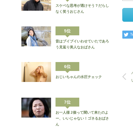
スケベな思考が透けそう？だらし
なく笑うおじさん
5位
T
昔はブイブイいわせていたであろ
う見返り美人なおばさん
6位
おじいちゃんの水圧チェック
7位
お一人様 2個って聞いて来たのよ
ー、いいじゃない！ゴネるおばさ
ん