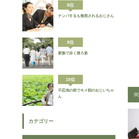
8位
ナンパするも無視されるおじさん
9位
家族で歩く後ろ姿
10位
不忍池の前でキメ顔のおじいちゃ
関
ん
カテゴリー