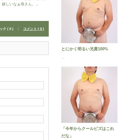
。嬉しいなぁ母さん。」
 ( 0 )
コメント ( 0 )
とにかく明るい兄貴100%
…
「今年からクールビズはこれ
だな」