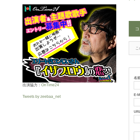
コ
こ
名
出演協力：
OnTime24
E-M
Tweets by zeebaa_net
UR