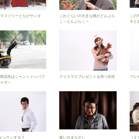
マスツリーとちびサンタ
これぐらいの大きな桃がどんぶら
この
こ～どんぶらこ～
キと
商店街はシャンシャンバブ
クリスマスプレゼントを持つ女性
プレ
ゃぞ～
]ジャンケンする？
疑いのまなざし
［２