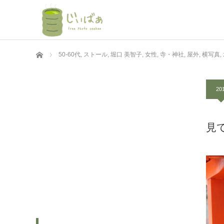
ホーム
50-60代
,
ストール
,
堀口 美智子
,
女性
,
寺・神社
,
屋外
,
横写真
,
20
見