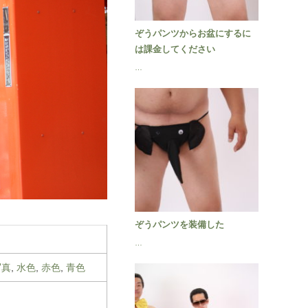
ぞうパンツからお盆にするに
は課金してください
…
ぞうパンツを装備した
…
写真
,
水色
,
赤色
,
青色