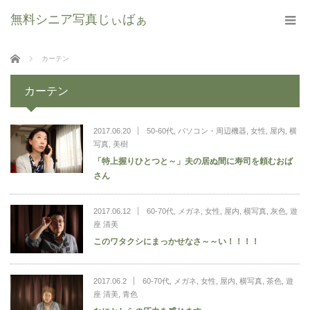
無料シニア写真じぃばぁ
ホーム
カーテン
カーテン
2017.06.20
50-60代
,
パソコン・周辺機器
,
女性
,
屋内
,
横
写真
,
美樹
「特上握りひとつと～」夫の居ぬ間に寿司を頼むおば
さん
2017.06.12
60-70代
,
メガネ
,
女性
,
屋内
,
横写真
,
灰色
,
遊
座 清美
このワタクシにまっかせなさ～～い！！！！
2017.06.2
60-70代
,
メガネ
,
女性
,
屋内
,
横写真
,
茶色
,
遊
座 清美
,
青色