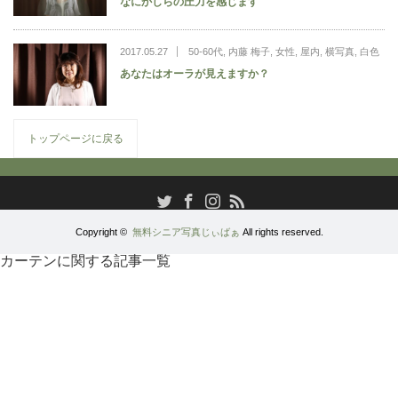
なにかしらの圧力を感じます
2017.05.27
50-60代
,
内藤 梅子
,
女性
,
屋内
,
横写真
,
白色
あなたはオーラが見えますか？
トップページに戻る
RSS
Twitter
Facebook
Instagram
Copyright ©
無料シニア写真じぃばぁ
All rights reserved.
カーテンに関する記事一覧