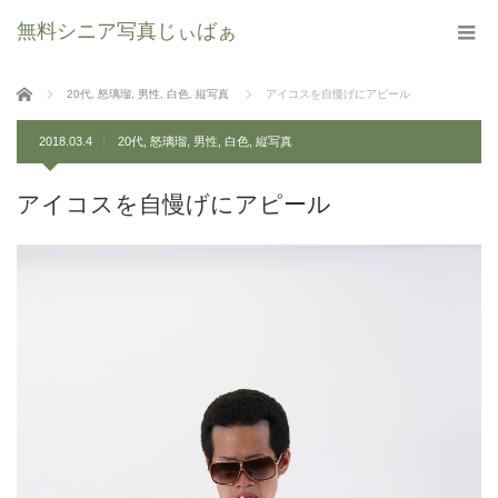
無料シニア写真じぃばぁ
ホーム
20代
,
怒璃瑠
,
男性
,
白色
,
縦写真
アイコスを自慢げにアピール
2018.03.4
20代
,
怒璃瑠
,
男性
,
白色
,
縦写真
アイコスを自慢げにアピール