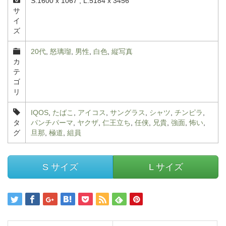
S:1600 x 1067 , L:5184 x 3456
サ
イ
ズ
20代
,
怒璃瑠
,
男性
,
白色
,
縦写真
カ
テ
ゴ
リ
IQOS
,
たばこ
,
アイコス
,
サングラス
,
シャツ
,
チンピラ
,
タ
パンチパーマ
,
ヤクザ
,
仁王立ち
,
任侠
,
兄貴
,
強面
,
怖い
,
グ
旦那
,
極道
,
組員
S サイズ
L サイズ