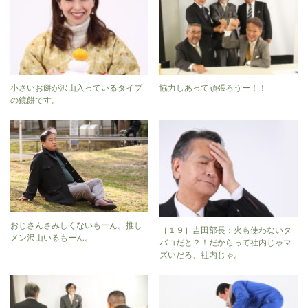
小さいお餅が沢山入っているタイプ
協力しあって頑張ろうー！！
の鏡餅です。
おじさんさみしくないもーん。推し
［１９］吉田部長：火も使わないタ
メン沢山いるもーん。
バコだと？！だからって社内じゃマ
ズいだろ、社内じゃ。