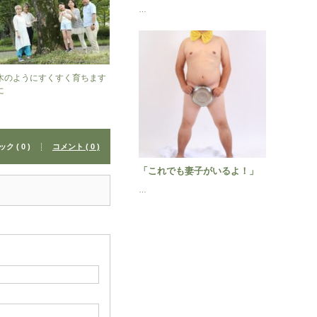
…
木のようにすくすく育ちます
に
 ( 0 )
コメント ( 0 )
「これでも妻子がいるよ！」
…