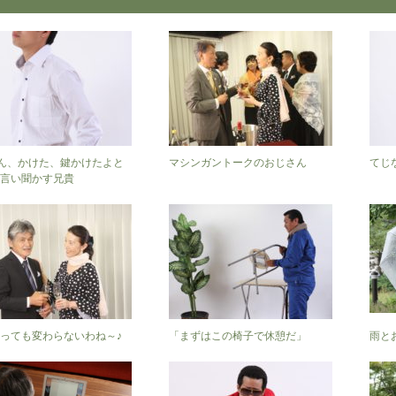
]うん、かけた、鍵かけたよと
マシンガントークのおじさん
てじ
言い聞かす兄貴
っても変わらないわね～♪
「まずはこの椅子で休憩だ」
雨と