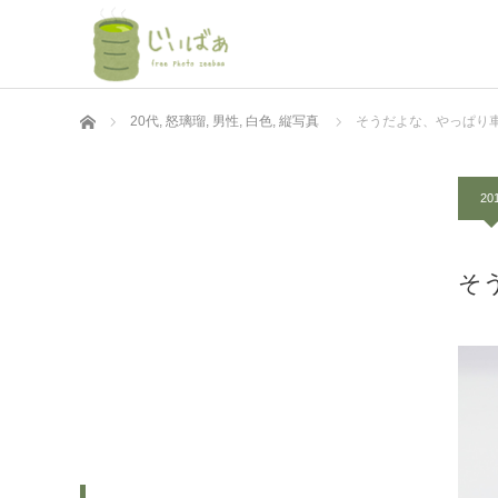
ホーム
20代
,
怒璃瑠
,
男性
,
白色
,
縦写真
そうだよな、やっぱり
201
そ