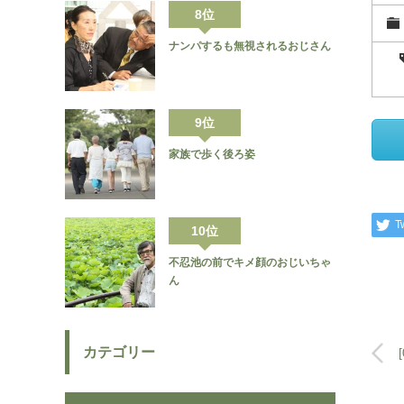
8位
ナンパするも無視されるおじさん
9位
家族で歩く後ろ姿
T
10位
不忍池の前でキメ顔のおじいちゃ
ん
カテゴリー