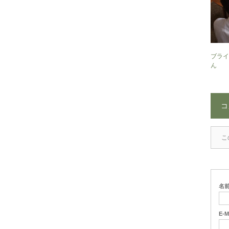
ブライ
ん
コ
こ
名
E-M