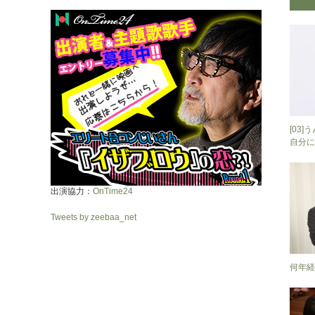
[03
自分に
出演協力：
OnTime24
Tweets by zeebaa_net
何年経