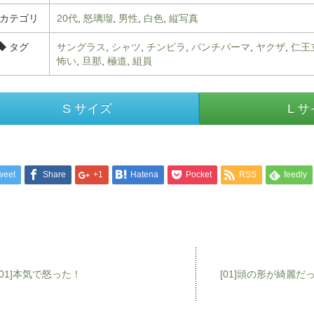
カテゴリ
20代
,
怒璃瑠
,
男性
,
白色
,
縦写真
タグ
サングラス
,
シャツ
,
チンピラ
,
パンチパーマ
,
ヤクザ
,
仁王
怖い
,
旦那
,
極道
,
組員
S サイズ
L 
weet
Share
+1
Hatena
Pocket
RSS
feedly
[01]本気で怒った！
[01]頭の形が綺麗だ