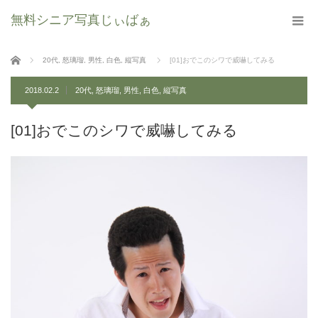
無料シニア写真じぃばぁ
ホーム
20代
,
怒璃瑠
,
男性
,
白色
,
縦写真
[01]おでこのシワで威嚇してみる
2018.02.2
20代
,
怒璃瑠
,
男性
,
白色
,
縦写真
[01]おでこのシワで威嚇してみる