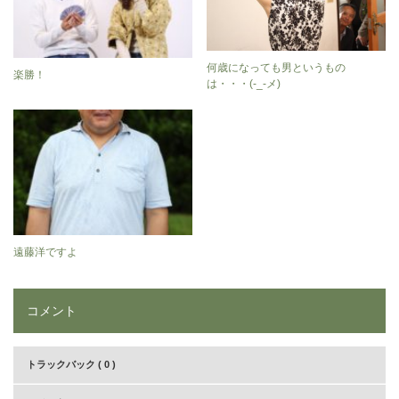
何歳になっても男というもの
楽勝！
は・・・(-_-メ)
遠藤洋ですよ
コメント
トラックバック ( 0 )