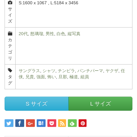
S:1600 x 1067 , L:5184 x 3456
サ
イ
ズ
20代
,
怒璃瑠
,
男性
,
白色
,
縦写真
カ
テ
ゴ
リ
サングラス
,
シャツ
,
チンピラ
,
パンチパーマ
,
ヤクザ
,
任
タ
侠
,
兄貴
,
強面
,
怖い
,
旦那
,
極道
,
組員
グ
S サイズ
L サイズ