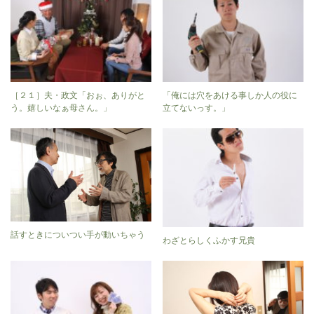
［２１］夫・政文「おぉ、ありがと
「俺には穴をあける事しか人の役に
う。嬉しいなぁ母さん。」
立てないっす。」
話すときについつい手が動いちゃう
わざとらしくふかす兄貴