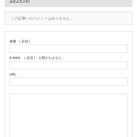
コメント ( 0 )
この記事へのコメントはありません。
名前
( 必須 )
E-MAIL
( 必須 ) - 公開されません -
URL