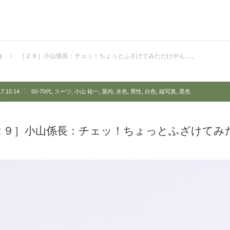
色
［２９］小山係長：チェッ！ちょっとふざけてみただけやん…。
17.10.14
60-70代
,
スーツ
,
小山 祐一
,
屋内
,
水色
,
男性
,
白色
,
縦写真
,
黒色
２９］小山係長：チェッ！ちょっとふざけてみ