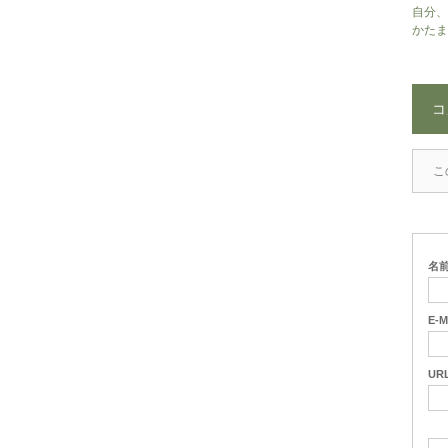
自分、
かたま
コ
こ
名
E-M
UR