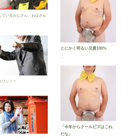
しているおじさん、おばさん
とにかく明るい兄貴100%
…
れワシ！！
「今年からクールビズはこれ
だな」