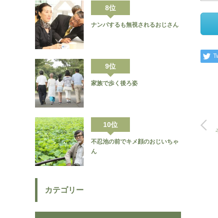
8位
ナンパするも無視されるおじさん
T
9位
家族で歩く後ろ姿
10位
不忍池の前でキメ顔のおじいちゃ
ん
カテゴリー