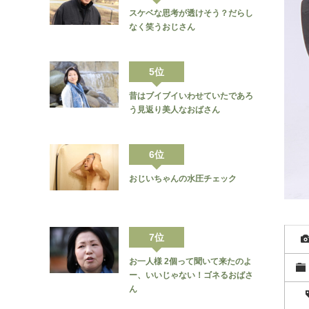
スケベな思考が透けそう？だらし
なく笑うおじさん
5位
昔はブイブイいわせていたであろ
う見返り美人なおばさん
6位
おじいちゃんの水圧チェック
7位
お一人様 2個って聞いて来たのよ
ー、いいじゃない！ゴネるおばさ
ん