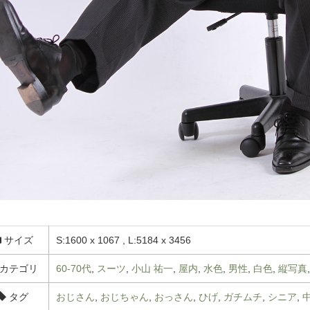
サイズ
S:1600 x 1067 , L:5184 x 3456
カテゴリ
60-70代
,
スーツ
,
小山 祐一
,
屋内
,
水色
,
男性
,
白色
,
縦写真
タグ
おじさん
,
おじちゃん
,
おっさん
,
ひげ
,
ガチムチ
,
シニア
,