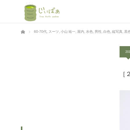
ホーム
60-70代
,
スーツ
,
小山 祐一
,
屋内
,
水色
,
男性
,
白色
,
縦写真
,
黒
20
［