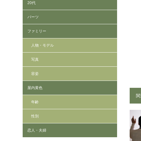
20代
パーツ
ファミリー
人物・モデル
写真
容姿
屋内黄色
関
年齢
性別
恋人・夫婦