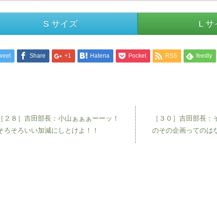
S サイズ
L 
weet
Share
+1
Hatena
Pocket
RSS
feedly
［２８］吉田部長：小山ぁぁぁーーッ！
［３０］吉田部長：
そろそろいい加減にしとけよ！！
のその企画ってのは