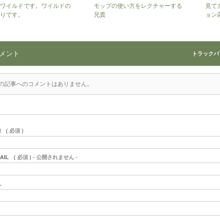
ワイルドです。ワイルドの
モップの使い方をレクチャーする
見て
りです。
兄貴
ョン
メント
トラックバック
の記事へのコメントはありません。
前
( 必須 )
AIL
( 必須 ) - 公開されません -
L