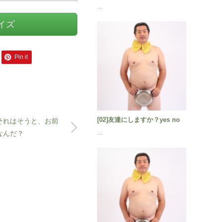
…
サイズ
Pin it
[02]友達にしますか？yes no
それはそうと、お前
なんだ？
…