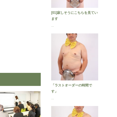
[01]寂しそうにこちらを見てい
ます
…
「ラストオーダーの時間で
す」
…