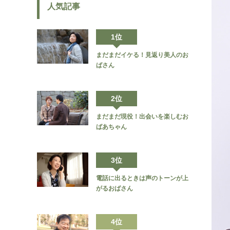
人気記事
1位
まだまだイケる！見返り美人のお
ばさん
2位
まだまだ現役！出会いを楽しむお
ばあちゃん
3位
電話に出るときは声のトーンが上
がるおばさん
4位