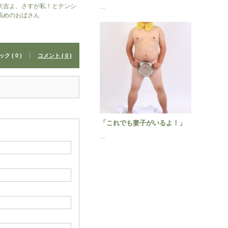
大吉よ、さすが私！とテンシ
…
高めのおばさん
 ( 0 )
コメント ( 0 )
「これでも妻子がいるよ！」
…