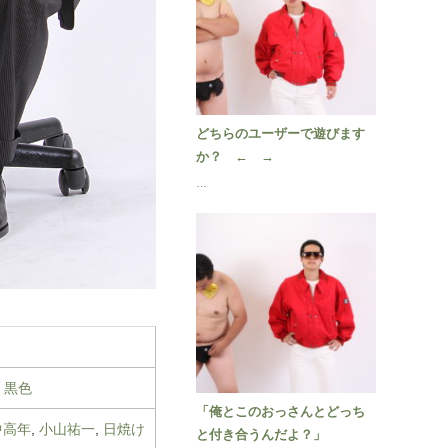
どちらのユーザーで遊びます
か？ ← →
…
,
黒色
「俺とこのおっさんとどっち
中高年
,
小山祐一
,
日焼け
と付き合うんだよ？」