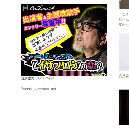
［１４
母さん
変わら
貴乃花
出演協力：
OnTime24
Tweets by zeebaa_net