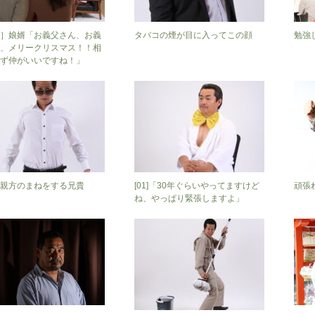
］娘婿「お義父さん、お義
タバコの煙が目に入ってこの顔
勉強
、メリークリスマス！！相
ず仲がいいですね！」
親方のまねをする兄貴
[01]「30年ぐらいやってますけど
頑張
ね、やっぱり緊張しますよ」