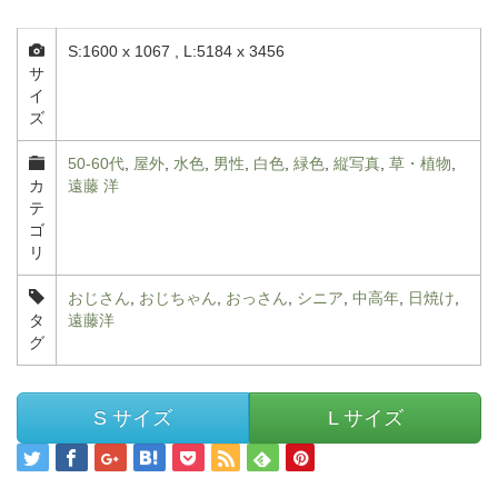
S:1600 x 1067 , L:5184 x 3456
サ
イ
ズ
50-60代
,
屋外
,
水色
,
男性
,
白色
,
緑色
,
縦写真
,
草・植物
,
カ
遠藤 洋
テ
ゴ
リ
おじさん
,
おじちゃん
,
おっさん
,
シニア
,
中高年
,
日焼け
,
タ
遠藤洋
グ
S サイズ
L サイズ