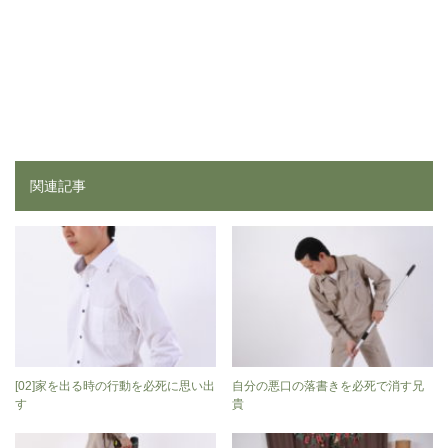
関連記事
[02]家を出る時の行動を必死に思い出
自分の悪口の落書きを必死で消す兄
す
貴