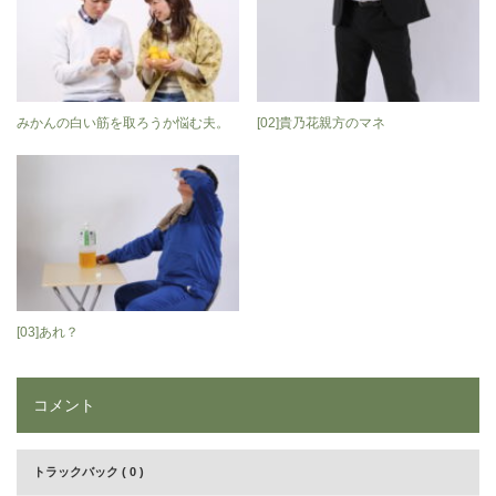
みかんの白い筋を取ろうか悩む夫。
[02]貴乃花親方のマネ
[03]あれ？
コメント
トラックバック ( 0 )