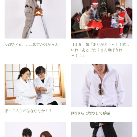
[02]やべぇ。。止め方が分からん
［１８］娘「ありがとう～！！嬉し
いね！あとでたくさん遊ぼうね
～！！」
ほ～この手相はなかなか！！
[02]さらに増やして威嚇