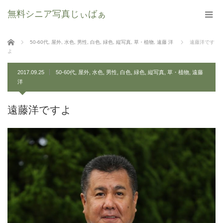
無料シニア写真じぃばぁ
ホーム
50-60代
,
屋外
,
水色
,
男性
,
白色
,
緑色
,
縦写真
,
草・植物
,
遠藤 洋
遠藤洋です
よ
2017.09.25
50-60代
,
屋外
,
水色
,
男性
,
白色
,
緑色
,
縦写真
,
草・植物
,
遠藤
洋
遠藤洋ですよ