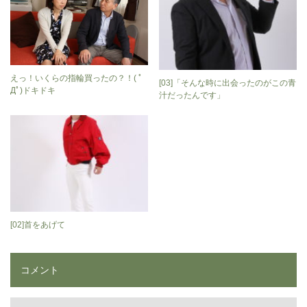
えっ！いくらの指輪買ったの？！( ﾟ
[03]「そんな時に出会ったのがこの青
Дﾟ)ドキドキ
汁だったんです」
[02]首をあげて
コメント