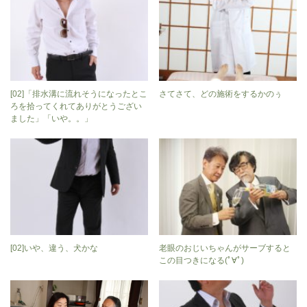
[02]「排水溝に流れそうになったとこ
さてさて、どの施術をするかのぅ
ろを拾ってくれてありがとうござい
ました」「いや。。」
[02]いや、違う、犬かな
老眼のおじいちゃんがサーブすると
この目つきになる(ﾟ∀ﾟ)