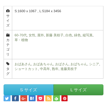
S:1600 x 1067 , L:5184 x 3456
サ
イ
ズ
60-70代
,
女性
,
屋外
,
新藤 美枝子
,
白色
,
緑色
,
縦写真
,
カ
草・植物
テ
ゴ
リ
おばあさん
,
おばあちゃん
,
おばさん
,
おばちゃん
,
シニア
,
タ
ショートカット
,
中高年
,
熟年
,
進藤美枝子
グ
S サイズ
L サイズ