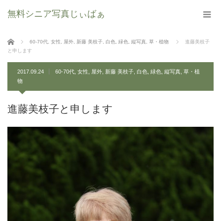
無料シニア写真じぃばぁ
ホーム
60-70代
,
女性
,
屋外
,
新藤 美枝子
,
白色
,
緑色
,
縦写真
,
草・植物
進藤美枝子
と申します
2017.09.24
60-70代
,
女性
,
屋外
,
新藤 美枝子
,
白色
,
緑色
,
縦写真
,
草・植
物
進藤美枝子と申します