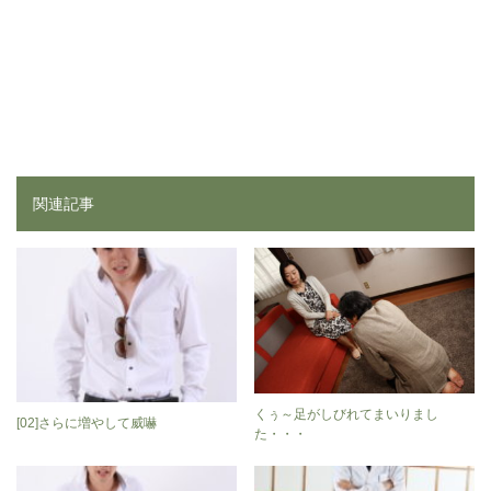
関連記事
くぅ～足がしびれてまいりまし
[02]さらに増やして威嚇
た・・・