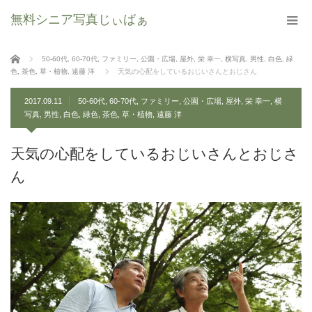
無料シニア写真じぃばぁ
ホーム
50-60代
,
60-70代
,
ファミリー
,
公園・広場
,
屋外
,
栄 幸一
,
横写真
,
男性
,
白色
,
緑
色
,
茶色
,
草・植物
,
遠藤 洋
天気の心配をしているおじいさんとおじさん
2017.09.11
50-60代
,
60-70代
,
ファミリー
,
公園・広場
,
屋外
,
栄 幸一
,
横
写真
,
男性
,
白色
,
緑色
,
茶色
,
草・植物
,
遠藤 洋
天気の心配をしているおじいさんとおじさ
ん