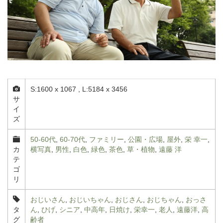
S:1600 x 1067 , L:5184 x 3456
サ
イ
ズ
50-60代
,
60-70代
,
ファミリー
,
公園・広場
,
屋外
,
栄 幸一
,
カ
横写真
,
男性
,
白色
,
緑色
,
茶色
,
草・植物
,
遠藤 洋
テ
ゴ
リ
おじいさん
,
おじいちゃん
,
おじさん
,
おじちゃん
,
おっさ
タ
ん
,
ひげ
,
シニア
,
中高年
,
日焼け
,
栄幸一
,
老人
,
遠藤洋
,
高
グ
齢者