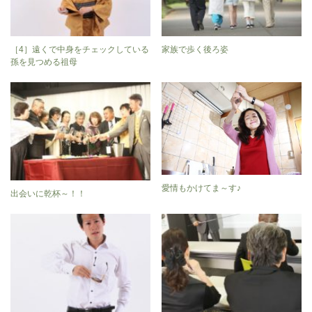
［4］遠くで中身をチェックしている
家族で歩く後ろ姿
孫を見つめる祖母
愛情もかけてま～す♪
出会いに乾杯～！！