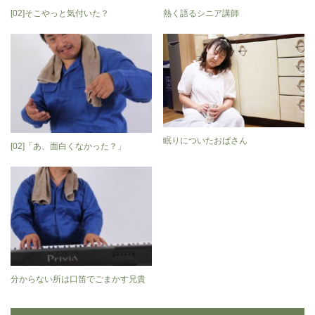
[02]そこやっと気付いた？
熱く語るシニア講師
眠りについたおばさん
[02]「あ、面白くなかった？」
分からない所は口笛でごまかす兄貴