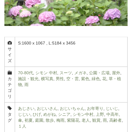
S:1600 x 1067 , L:5184 x 3456
サ
イ
ズ
70-80代
,
シモン 中村
,
スーツ
,
メガネ
,
公園・広場
,
屋外
,
カ
施設・観光
,
横写真
,
男性
,
空・雲
,
紫色
,
緑色
,
花
,
草・植
テ
物
,
雨
ゴ
リ
あじさい
,
おじいさん
,
おじいちゃん
,
お年寄り
,
じいじ
,
タ
じじい
,
ひげ
,
めがね
,
シニア
,
シモン中村
,
上野
,
中高年
,
グ
傘
,
初夏
,
庭園
,
散歩
,
梅雨
,
紫陽花
,
老人
,
観賞
,
雨
,
高齢者
,
１人