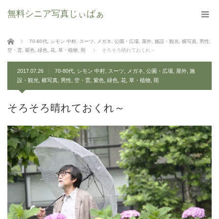
無料シニア写真じぃばぁ
ホーム
70-80代
,
シモン 中村
,
スーツ
,
メガネ
,
公園・広場
,
屋外
,
施設・観光
,
横写真
,
男性
,
空・雲
,
紫色
,
緑色
,
花
,
草・植物
,
雨
そろそろ晴れておくれ～
2017.07.26
70-80代
,
シモン 中村
,
スーツ
,
メガネ
,
公園・広場
,
屋外
,
施
設・観光
,
横写真
,
男性
,
空・雲
,
紫色
,
緑色
,
花
,
草・植物
,
雨
そろそろ晴れておくれ～