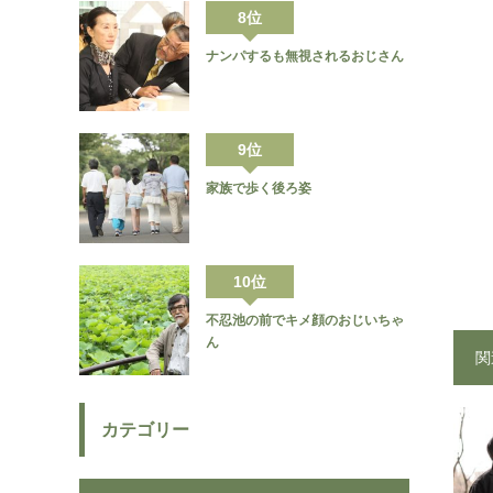
8位
ナンパするも無視されるおじさん
9位
家族で歩く後ろ姿
10位
不忍池の前でキメ顔のおじいちゃ
ん
関
カテゴリー