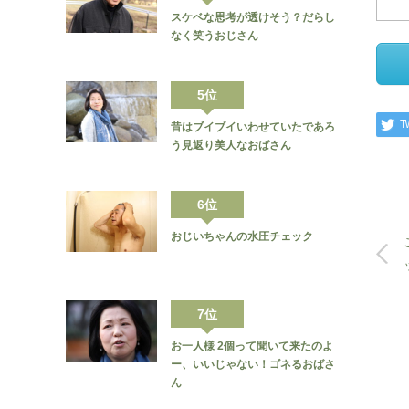
スケベな思考が透けそう？だらし
なく笑うおじさん
5位
T
昔はブイブイいわせていたであろ
う見返り美人なおばさん
6位
おじいちゃんの水圧チェック
7位
お一人様 2個って聞いて来たのよ
ー、いいじゃない！ゴネるおばさ
ん