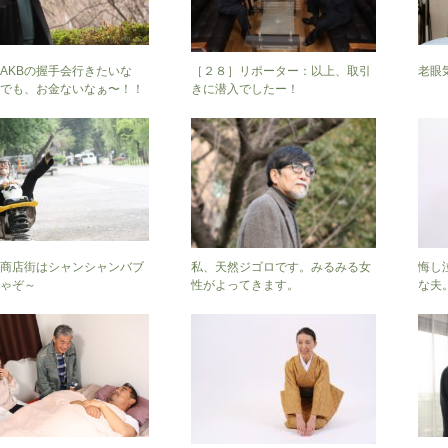
AKBの握手会行きたいな
［２８］リポーター：以上、取引
老眼
でも、お金ないなぁ〜！！
きに潜入でしたー！
商店街はシャンシャンバブ
私、天然ジゴロです。みるみる女
悔し
ゃぞ～
性がよってきます。
な夫