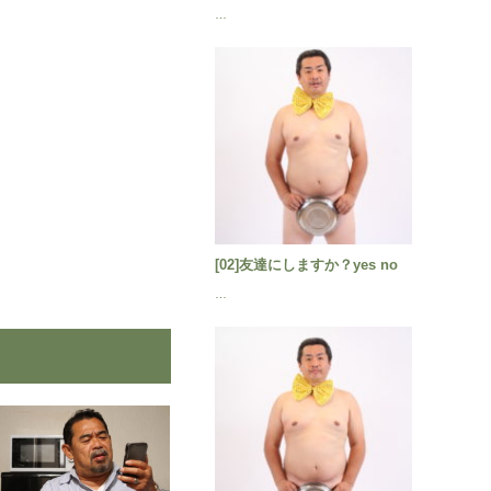
…
[02]友達にしますか？yes no
…