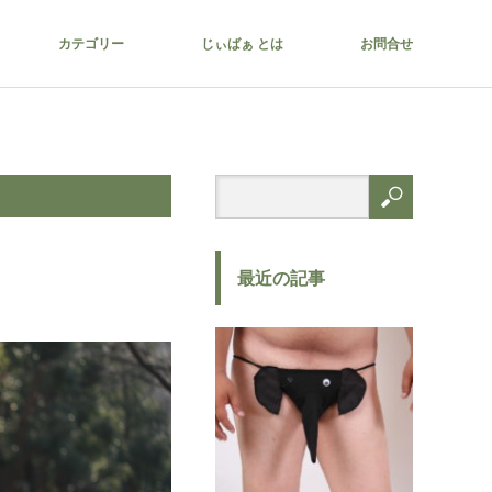
カテゴリー
じぃばぁ とは
お問合せ
最近の記事