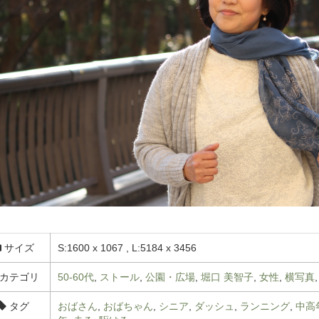
サイズ
S:1600 x 1067 , L:5184 x 3456
カテゴリ
50-60代
,
ストール
,
公園・広場
,
堀口 美智子
,
女性
,
横写真
タグ
おばさん
,
おばちゃん
,
シニア
,
ダッシュ
,
ランニング
,
中高