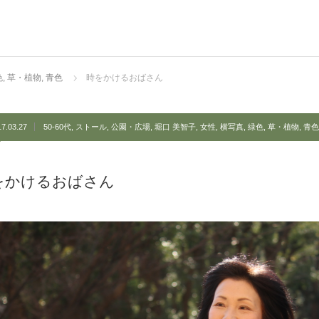
色
,
草・植物
,
青色
時をかけるおばさん
17.03.27
50-60代
,
ストール
,
公園・広場
,
堀口 美智子
,
女性
,
横写真
,
緑色
,
草・植物
,
青色
をかけるおばさん