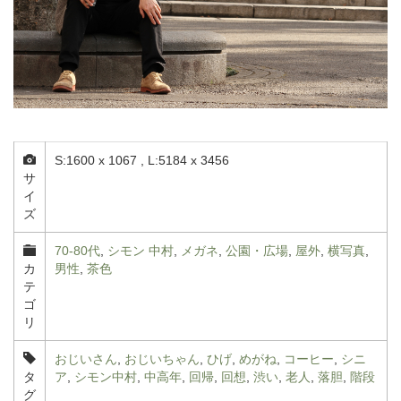
S:1600 x 1067 , L:5184 x 3456
サ
イ
ズ
70-80代
,
シモン 中村
,
メガネ
,
公園・広場
,
屋外
,
横写真
,
カ
男性
,
茶色
テ
ゴ
リ
おじいさん
,
おじいちゃん
,
ひげ
,
めがね
,
コーヒー
,
シニ
タ
ア
,
シモン中村
,
中高年
,
回帰
,
回想
,
渋い
,
老人
,
落胆
,
階段
グ