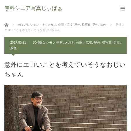
無料シニア写真じぃばぁ
ホーム
70-80代
,
シモン 中村
,
メガネ
,
公園・広場
,
屋外
,
横写真
,
男性
,
茶色
意外に
エロいことを考えていそうなおじいちゃん
2017.03.21
70-80代
,
シモン 中村
,
メガネ
,
公園・広場
,
屋外
,
横写真
,
男性
,
茶色
意外にエロいことを考えていそうなおじい
ちゃん