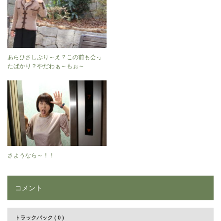
あらひさしぶり～え？この前も会っ
たばかり？やだわぁ～もぉ～
さようなら～！！
コメント
トラックバック ( 0 )