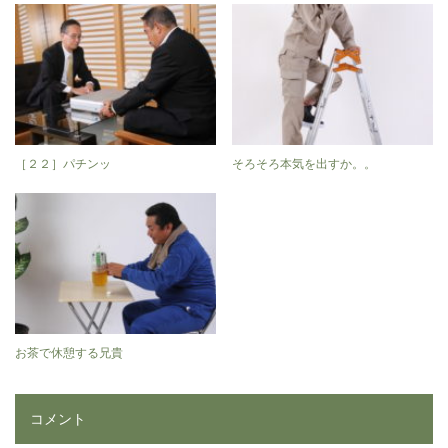
［２２］パチンッ
そろそろ本気を出すか。。
お茶で休憩する兄貴
コメント