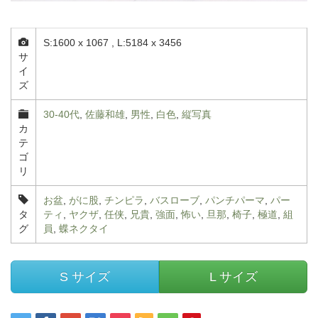
S:1600 x 1067 , L:5184 x 3456
サ
イ
ズ
30-40代
,
佐藤和雄
,
男性
,
白色
,
縦写真
カ
テ
ゴ
リ
お盆
,
がに股
,
チンピラ
,
バスローブ
,
パンチパーマ
,
パー
タ
ティ
,
ヤクザ
,
任侠
,
兄貴
,
強面
,
怖い
,
旦那
,
椅子
,
極道
,
組
グ
員
,
蝶ネクタイ
S サイズ
L サイズ