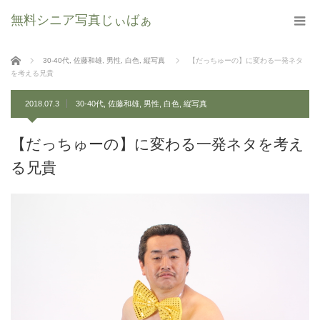
無料シニア写真じぃばぁ
ホーム
30-40代
,
佐藤和雄
,
男性
,
白色
,
縦写真
【だっちゅーの】に変わる一発ネタ
を考える兄貴
2018.07.3
30-40代
,
佐藤和雄
,
男性
,
白色
,
縦写真
【だっちゅーの】に変わる一発ネタを考え
る兄貴