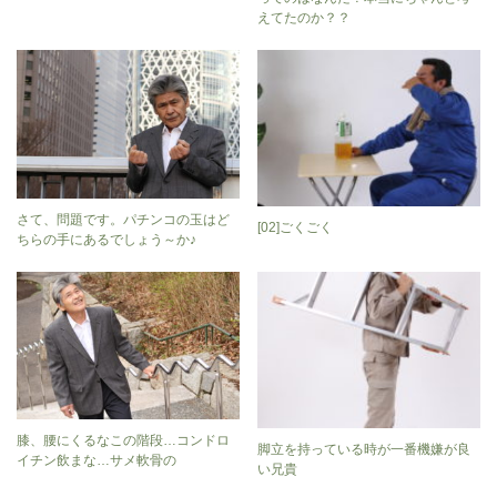
えてたのか？？
さて、問題です。パチンコの玉はど
[02]ごくごく
ちらの手にあるでしょう～か♪
膝、腰にくるなこの階段…コンドロ
脚立を持っている時が一番機嫌が良
イチン飲まな…サメ軟骨の
い兄貴