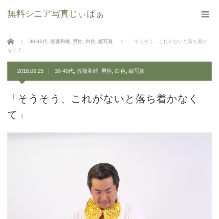
無料シニア写真じぃばぁ
ホーム
30-40代
,
佐藤和雄
,
男性
,
白色
,
縦写真
「そうそう、これがないと落ち着か
なくて」
2018.06.25
30-40代
,
佐藤和雄
,
男性
,
白色
,
縦写真
「そうそう、これがないと落ち着かなく
て」