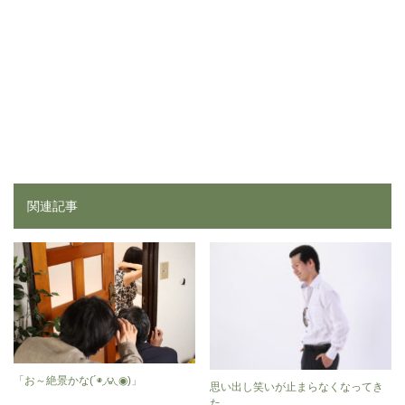
関連記事
「お～絶景かな(´◉◞౪◟◉)」
思い出し笑いが止まらなくなってき
た