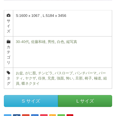
S:1600 x 1067 , L:5184 x 3456
サ
イ
ズ
30-40代
,
佐藤和雄
,
男性
,
白色
,
縦写真
カ
テ
ゴ
リ
お盆
,
がに股
,
チンピラ
,
バスローブ
,
パンチパーマ
,
パー
タ
ティ
,
ヤクザ
,
任侠
,
兄貴
,
強面
,
怖い
,
旦那
,
椅子
,
極道
,
組
グ
員
,
蝶ネクタイ
S サイズ
L サイズ