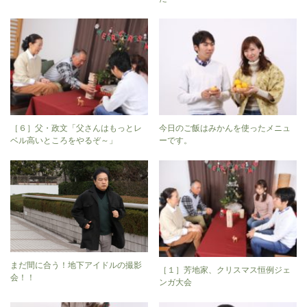
［６］父・政文「父さんはもっとレ
今日のご飯はみかんを使ったメニュ
ベル高いところをやるぞ～」
ーです。
まだ間に合う！地下アイドルの撮影
［１］芳地家、クリスマス恒例ジェ
会！！
ンガ大会