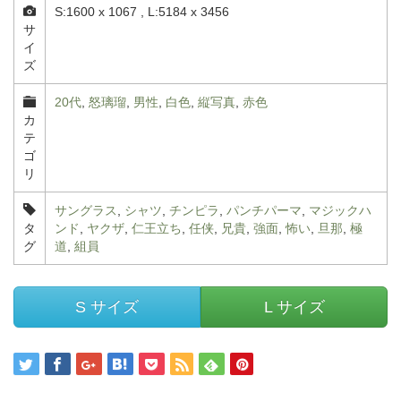
S:1600 x 1067 , L:5184 x 3456
サ
イ
ズ
20代
,
怒璃瑠
,
男性
,
白色
,
縦写真
,
赤色
カ
テ
ゴ
リ
サングラス
,
シャツ
,
チンピラ
,
パンチパーマ
,
マジックハ
タ
ンド
,
ヤクザ
,
仁王立ち
,
任侠
,
兄貴
,
強面
,
怖い
,
旦那
,
極
グ
道
,
組員
S サイズ
L サイズ