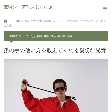
無料シニア写真じぃばぁ
ホーム
20代
,
怒璃瑠
,
男性
,
白色
,
縦写真
,
赤色
孫の手の使い方を教えてくれる親切
な兄貴
2018.06.5
20代
,
怒璃瑠
,
男性
,
白色
,
縦写真
,
赤色
孫の手の使い方を教えてくれる親切な兄貴