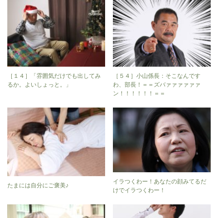
［１４］「雰囲気だけでも出してみ
［５４］小山係長：そこなんです
るか。よいしょっと。」
わ、部長！＝＝ズバァァァァァァ
ン！！！！！！＝＝
イラつくわー！あなたの顔みてるだ
たまには自分にご褒美♪
けでイラつくわー！