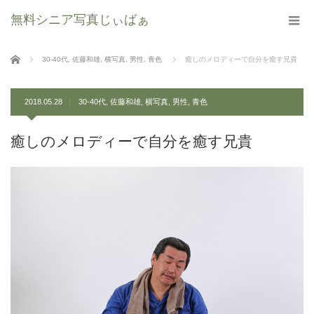
無料シニア写真じぃばぁ
ホーム
30-40代
,
佐藤和雄
,
横写真
,
男性
,
青色
癒しのメロディーで自分を癒す兄貴
2018.05.28
30-40代
,
佐藤和雄
,
横写真
,
男性
,
青色
癒しのメロディーで自分を癒す兄貴