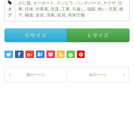
がに股
,
キーボード
,
チンピラ
,
パンチパーマ
,
ヤクザ
,
仕
タ
事
,
任侠
,
作業着
,
兄貴
,
工事
,
引越し
,
強面
,
怖い
,
旦那
,
椅
グ
子
,
極道
,
楽器
,
演奏
,
組員
,
肉体労働
S サイズ
L サイズ
前のページ
次のページ