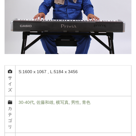
S:1600 x 1067 , L:5184 x 3456
サ
イ
ズ
30-40代
,
佐藤和雄
,
横写真
,
男性
,
青色
カ
テ
ゴ
リ