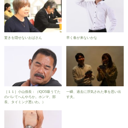
驚きを隠せないおばさん
早く春が来ないかな
［１１］小山係長：（IQOS吸うてた
一瞬、過去に浮気された事を思い出
のバレてへんやろか。ホンマ、部
す夫。
長、タイミング悪いわ。）