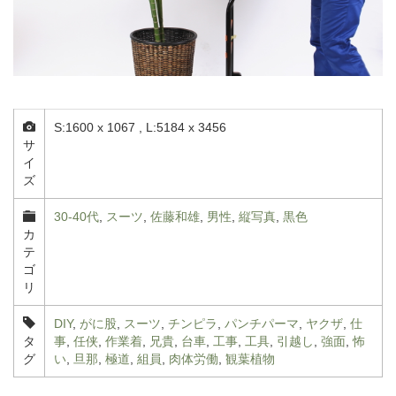
S:1600 x 1067 , L:5184 x 3456
サ
イ
ズ
30-40代
,
スーツ
,
佐藤和雄
,
男性
,
縦写真
,
黒色
カ
テ
ゴ
リ
DIY
,
がに股
,
スーツ
,
チンピラ
,
パンチパーマ
,
ヤクザ
,
仕
タ
事
,
任侠
,
作業着
,
兄貴
,
台車
,
工事
,
工具
,
引越し
,
強面
,
怖
グ
い
,
旦那
,
極道
,
組員
,
肉体労働
,
観葉植物