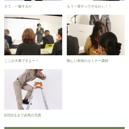
さて、一服するか
もう一度やってやるわぃ！！
ここが大事ですよー！
険しい表情のセミナー講師
[02]治るまで必死の兄貴