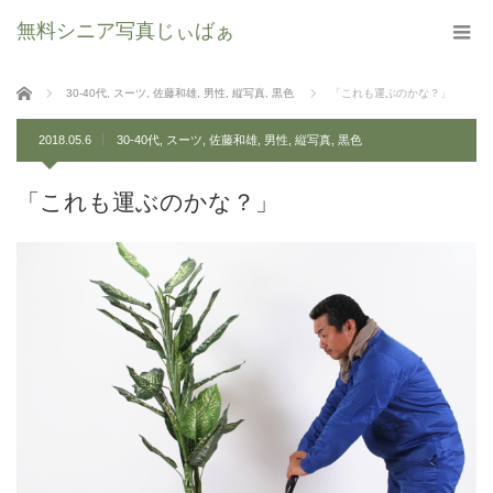
無料シニア写真じぃばぁ
ホーム
30-40代
,
スーツ
,
佐藤和雄
,
男性
,
縦写真
,
黒色
「これも運ぶのかな？」
2018.05.6
30-40代
,
スーツ
,
佐藤和雄
,
男性
,
縦写真
,
黒色
「これも運ぶのかな？」