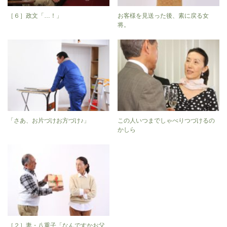
［６］政文「…！」
お客様を見送った後、素に戻る女
将。
「さあ、お片づけお方づけ♪」
この人いつまでしゃべりつづけるの
かしら
［２］妻・八重子「なんですかお父