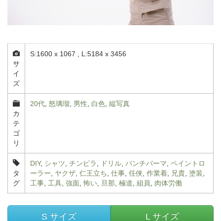
S:1600 x 1067 , L:5184 x 3456
サ
イ
ズ
20代
,
怒璃瑠
,
男性
,
白色
,
縦写真
カ
テ
ゴ
リ
DIY
,
シャツ
,
チンピラ
,
ドリル
,
パンチパーマ
,
ペイントロ
タ
ーラー
,
ヤクザ
,
仁王立ち
,
仕事
,
任侠
,
作業着
,
兄貴
,
塗装
,
グ
工事
,
工具
,
強面
,
怖い
,
旦那
,
極道
,
組員
,
肉体労働
S サイズ
L サイズ