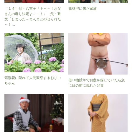
［１４］母・八重子「キャ～！お父
森林浴に来た家族
さんの奢り決定よ～！！」 父・政
文「しまった～まんまとのせられた
～！…
紫陽花に隠れて人間観察するおじい
借り物競争でお盆を探していたら急
ちゃん
に目の前に現れた兄貴