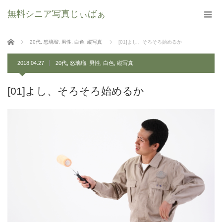
無料シニア写真じぃばぁ
ホーム
20代
,
怒璃瑠
,
男性
,
白色
,
縦写真
[01]よし、そろそろ始めるか
2018.04.27
20代
,
怒璃瑠
,
男性
,
白色
,
縦写真
[01]よし、そろそろ始めるか