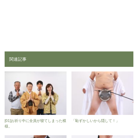
関連記事
[01]お祈り中に全員が寝てしまった模
「恥ずかしいから隠して！」
様。