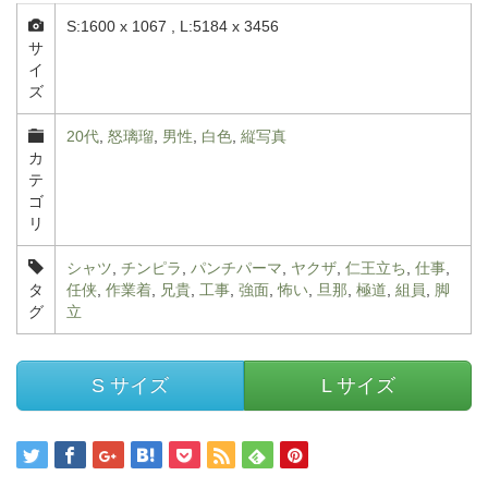
S:1600 x 1067 , L:5184 x 3456
サ
イ
ズ
20代
,
怒璃瑠
,
男性
,
白色
,
縦写真
カ
テ
ゴ
リ
シャツ
,
チンピラ
,
パンチパーマ
,
ヤクザ
,
仁王立ち
,
仕事
,
タ
任侠
,
作業着
,
兄貴
,
工事
,
強面
,
怖い
,
旦那
,
極道
,
組員
,
脚
グ
立
S サイズ
L サイズ