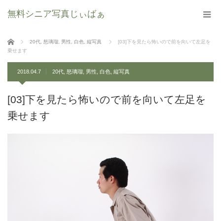
無料シニア写真じぃばぁ
ホーム
20代
,
怒璃瑠
,
男性
,
白色
,
縦写真
[03]下を見たら怖いので前を向いて左足を
乗せます
2018.04.7
20代
,
怒璃瑠
,
男性
,
白色
,
縦写真
[03]下を見たら怖いので前を向いて左足を
乗せます