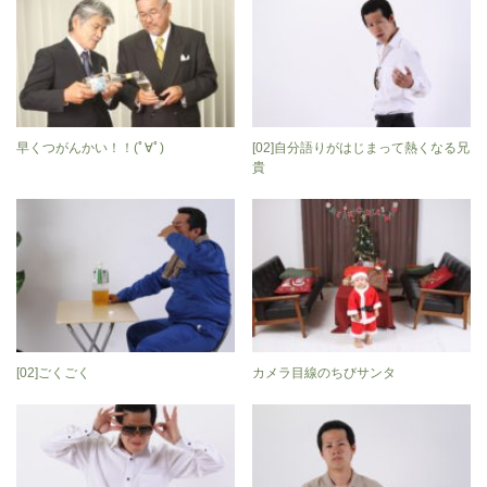
早くつがんかい！！(ﾟ∀ﾟ)
[02]自分語りがはじまって熱くなる兄
貴
[02]ごくごく
カメラ目線のちびサンタ