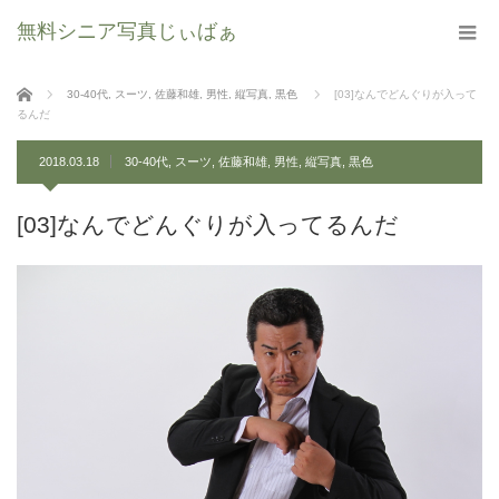
無料シニア写真じぃばぁ
ホーム
30-40代
,
スーツ
,
佐藤和雄
,
男性
,
縦写真
,
黒色
[03]なんでどんぐりが入って
るんだ
2018.03.18
30-40代
,
スーツ
,
佐藤和雄
,
男性
,
縦写真
,
黒色
[03]なんでどんぐりが入ってるんだ