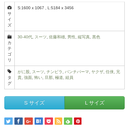
S:1600 x 1067 , L:5184 x 3456
サ
イ
ズ
30-40代
,
スーツ
,
佐藤和雄
,
男性
,
縦写真
,
黒色
カ
テ
ゴ
リ
がに股
,
スーツ
,
チンピラ
,
パンチパーマ
,
ヤクザ
,
任侠
,
兄
タ
貴
,
強面
,
怖い
,
旦那
,
極道
,
組員
グ
S サイズ
L サイズ