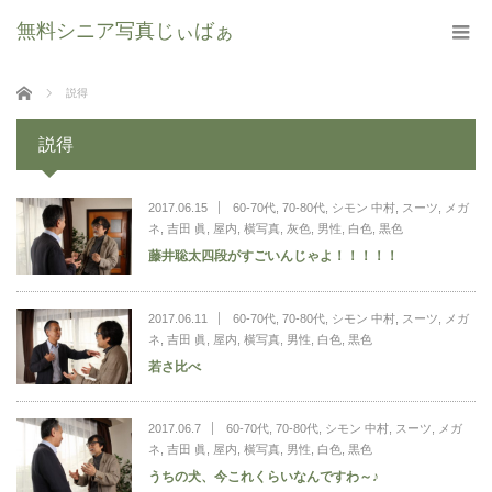
無料シニア写真じぃばぁ
ホーム
説得
説得
2017.06.15
60-70代
,
70-80代
,
シモン 中村
,
スーツ
,
メガ
ネ
,
吉田 眞
,
屋内
,
横写真
,
灰色
,
男性
,
白色
,
黒色
藤井聡太四段がすごいんじゃよ！！！！！
2017.06.11
60-70代
,
70-80代
,
シモン 中村
,
スーツ
,
メガ
ネ
,
吉田 眞
,
屋内
,
横写真
,
男性
,
白色
,
黒色
若さ比べ
2017.06.7
60-70代
,
70-80代
,
シモン 中村
,
スーツ
,
メガ
ネ
,
吉田 眞
,
屋内
,
横写真
,
男性
,
白色
,
黒色
うちの犬、今これくらいなんですわ～♪