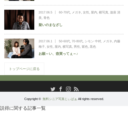
2017.06.5
60-70代
,
メガネ
,
女性
,
屋内
,
横写真
,
遊座 清
美
,
青色
疑いのまなざし
2017.06.1
50-60代
,
70-80代
,
シモン 中村
,
メガネ
,
内藤
梅子
,
女性
,
屋内
,
横写真
,
男性
,
紫色
,
黒色
お願～い、壺買ってぇ～♪
トップページに戻る
RSS
Twitter
Facebook
Instagram
Copyright ©
無料シニア写真じぃばぁ
All rights reserved.
説得に関する記事一覧