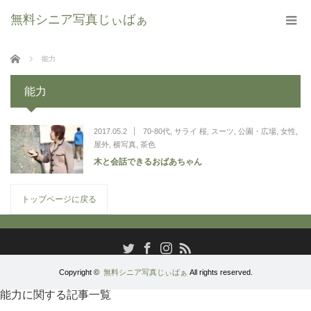
無料シニア写真じぃばぁ
ホーム
能力
能力
2017.05.2
70-80代
,
サライ 桜
,
スーツ
,
公園・広場
,
女性
,
屋外
,
横写真
,
茶色
木と会話できるおばあちゃん
トップページに戻る
RSS
Twitter
Facebook
Instagram
Copyright ©
無料シニア写真じぃばぁ
All rights reserved.
能力に関する記事一覧