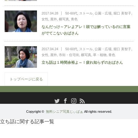
2017.04.28
50-60代
,
ストール
,
公園・広場
,
堀口 美智子
,
女性
,
屋外
,
横写真
,
青色
なんだっけ～アレよアレ！頭では解っているのに言葉
がでてこないおばさん
2017.04.24
50-60代
,
ストール
,
公園・広場
,
堀口 美智子
,
女性
,
屋外
,
市街・住宅街
,
横写真
,
草・植物
,
青色
立ち話は１時間余裕よ～！疲れ知らずのおばさん
トップページに戻る
RSS
Twitter
Facebook
Instagram
Copyright ©
無料シニア写真じぃばぁ
All rights reserved.
立ち話に関する記事一覧