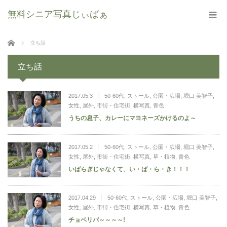
無料シニア写真じぃばぁ
ホーム
立ち話
立ち話
2017.05.3
50-60代
,
ストール
,
公園・広場
,
堀口 美智子
,
女性
,
屋外
,
市街・住宅街
,
横写真
,
青色
うちの息子、カレーにマヨネーズかけるのよ～
2017.05.2
50-60代
,
ストール
,
公園・広場
,
堀口 美智子
,
女性
,
屋外
,
市街・住宅街
,
横写真
,
草・植物
,
青色
いばらぎじゃなくて、い・ば・ら・き！！！
2017.04.29
50-60代
,
ストール
,
公園・広場
,
堀口 美智子
,
女性
,
屋外
,
市街・住宅街
,
横写真
,
草・植物
,
青色
チョベリバ～～～～!