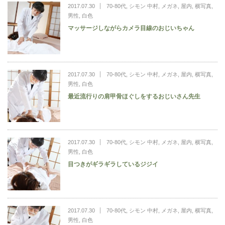
2017.07.30
70-80代
,
シモン 中村
,
メガネ
,
屋内
,
横写真
,
男性
,
白色
マッサージしながらカメラ目線のおじいちゃん
2017.07.30
70-80代
,
シモン 中村
,
メガネ
,
屋内
,
横写真
,
男性
,
白色
最近流行りの肩甲骨ほぐしをするおじいさん先生
2017.07.30
70-80代
,
シモン 中村
,
メガネ
,
屋内
,
横写真
,
男性
,
白色
目つきがギラギラしているジジイ
2017.07.30
70-80代
,
シモン 中村
,
メガネ
,
屋内
,
横写真
,
男性
,
白色