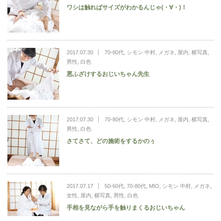
ワシは触ればサイズがわかるんじゃ(・∀・)！
2017.07.30
70-80代
,
シモン 中村
,
メガネ
,
屋内
,
横写真
,
男性
,
白色
悪ふざけするおじいちゃん先生
2017.07.30
70-80代
,
シモン 中村
,
メガネ
,
屋内
,
横写真
,
男性
,
白色
さてさて、どの施術をするかのぅ
2017.07.17
50-60代
,
70-80代
,
MIO
,
シモン 中村
,
メガネ
,
女性
,
屋内
,
横写真
,
男性
,
白色
手相を見ながら手を触りまくるおじいちゃん