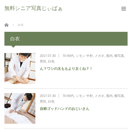
無料シニア写真じぃばぁ
ホーム
白衣
白衣
2017.07.30
70-80代
,
シモン 中村
,
メガネ
,
屋内
,
横写真
,
男性
,
白色
ん？ワシの太ももより太くね？！
2017.07.30
70-80代
,
シモン 中村
,
メガネ
,
屋内
,
横写真
,
男性
,
白色
自称ゴッドハンドのおじいさん