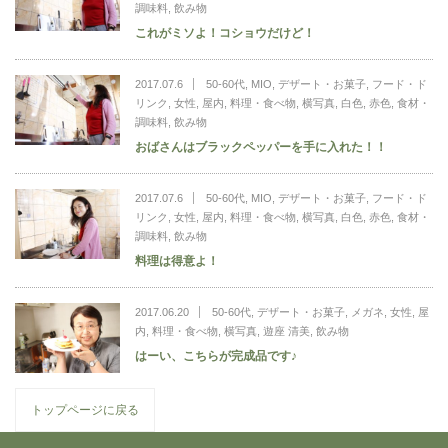
調味料
,
飲み物
これがミソよ！コショウだけど！
2017.07.6
50-60代
,
MIO
,
デザート・お菓子
,
フード・ド
リンク
,
女性
,
屋内
,
料理・食べ物
,
横写真
,
白色
,
赤色
,
食材・
調味料
,
飲み物
おばさんはブラックペッパーを手に入れた！！
2017.07.6
50-60代
,
MIO
,
デザート・お菓子
,
フード・ド
リンク
,
女性
,
屋内
,
料理・食べ物
,
横写真
,
白色
,
赤色
,
食材・
調味料
,
飲み物
料理は得意よ！
2017.06.20
50-60代
,
デザート・お菓子
,
メガネ
,
女性
,
屋
内
,
料理・食べ物
,
横写真
,
遊座 清美
,
飲み物
はーい、こちらが完成品です♪
トップページに戻る