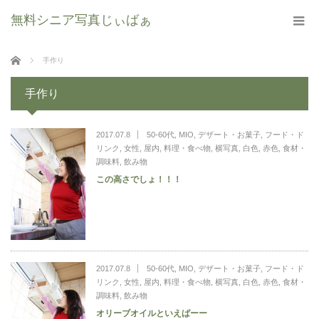
無料シニア写真じぃばぁ
ホーム
手作り
手作り
2017.07.8
50-60代
,
MIO
,
デザート・お菓子
,
フード・ド
リンク
,
女性
,
屋内
,
料理・食べ物
,
横写真
,
白色
,
赤色
,
食材・
調味料
,
飲み物
この高さでしょ！！！
2017.07.8
50-60代
,
MIO
,
デザート・お菓子
,
フード・ド
リンク
,
女性
,
屋内
,
料理・食べ物
,
横写真
,
白色
,
赤色
,
食材・
調味料
,
飲み物
オリーブオイルといえばーー